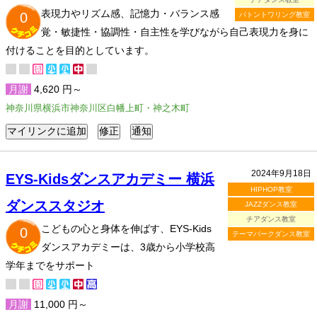
表現力やリズム感、記憶力・バランス感
0
バトントワリング教室
覚・敏捷性・協調性・自主性を学びながら自己表現力を身に
付けることを目的としています。
月謝
4,620 円～
神奈川県横浜市神奈川区白幡上町・神之木町
2024年9月18日
EYS-Kidsダンスアカデミー 横浜
HIPHOP教室
ダンススタジオ
JAZZダンス教室
チアダンス教室
こどもの心と身体を伸ばす、EYS-Kids
0
テーマパークダンス教室
ダンスアカデミーは、3歳から小学校高
学年までをサポート
月謝
11,000 円～