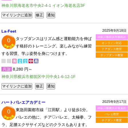
神奈川県海老名市中央2-4-1 イオン海老名店3F
2025年9月18日
La-Feet
神奈川県横浜市都筑区
タップダンスはリズム感と運動能力を伸ば
0
オンライン対応
す格好のトレーニング。楽しみながら練習
チアダンス教室
する習慣、学ぶ姿勢を身につけます。
タップダンス教室
月謝
8,280 円～
神奈川県横浜市都筑区中川中央1-6-12-1F
2025年9月17日
ハートバレエアカデミー
神奈川県横浜市青葉区
東急田園都市線「江田駅」より徒歩1分。
0
バレエ教室
バレエの他に、チア♡バレエ、太極拳、フ
チアダンス教室
ラ、足腰エクササイズなどのクラスもあります。