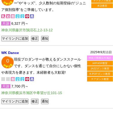
チアダンス教室
ー”や“キッズ”、少人数制の短期登録の“ジュニ
水泳教室
ア個別指導”をご準備しています。
月謝
6,327 円～
神奈川県藤沢市鵠沼石上2-13-12
2025年9月11日
WK Dance
神奈川県横浜市旭区
現役プロダンサーが教えるダンススクール
0
HIPHOP教室
です。ダンスを通じて自分にしかない個性
JAZZダンス教室
や表現力を磨きます。未経験者も大歓迎!
K-POPダンス教室
チアダンス教室
月謝
7,700 円～
神奈川県横浜市旭区中希望が丘101-15