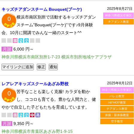
2025年8月27日
キッズチアダンスチーム Bouquet(ブーケ)
神奈川県横浜市南区
横浜市南区別所で活動するキッズチアダン
0
チアダンス教室
スチーム”Bouquet(ブーケ)”です♪9月体験
会、10月に開講でみんな一緒のスタート^^
月謝
6,000 円～
神奈川県横浜市南区別所1-7-23 横浜市別所地域ケアプラザ
2025年8月12日
レアレアキッズスクールあざみ野校
神奈川県横浜市青葉区
苦手なことも楽しく克服! カラダを動か
0
バレエ教室
し、ココロも育てる。豊かな人間力と、健
HIPHOP教室
やかで自立した子どもたちを育成しています。
チアダンス教室
体操・新体操教室
空手教室
月謝
9,350 円～
神奈川県横浜市青葉区あざみ野1-9-15