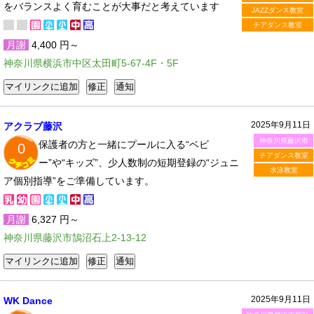
をバランスよく育むことが大事だと考えています
JAZZダンス教室
チアダンス教室
月謝
4,400 円～
神奈川県横浜市中区太田町5-67-4F・5F
2025年9月11日
アクラブ藤沢
神奈川県藤沢市
保護者の方と一緒にプールに入る“ベビ
0
チアダンス教室
ー”や“キッズ”、少人数制の短期登録の“ジュニ
水泳教室
ア個別指導”をご準備しています。
月謝
6,327 円～
神奈川県藤沢市鵠沼石上2-13-12
2025年9月11日
WK Dance