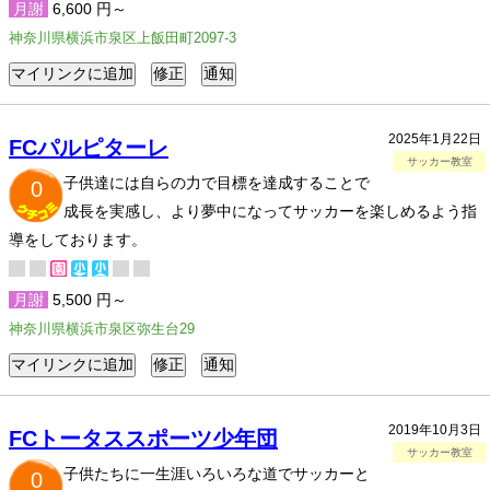
月謝
6,600 円～
神奈川県横浜市泉区上飯田町2097-3
2025年1月22日
FCパルピターレ
サッカー教室
子供達には自らの力で目標を達成することで
0
成長を実感し、より夢中になってサッカーを楽しめるよう指
導をしております。
月謝
5,500 円～
神奈川県横浜市泉区弥生台29
2019年10月3日
FCトータススポーツ少年団
サッカー教室
子供たちに一生涯いろいろな道でサッカーと
0