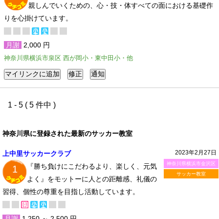
親しんでいくための、心・技・体すべての面における基礎作
りを心掛けています。
月謝
2,000 円
神奈川県横浜市泉区 西が岡小・東中田小・他
1 - 5 ( 5 件中 )
神奈川県に登録された最新のサッカー教室
2023年2月27日
上中里サッカークラブ
神奈川県横浜市金沢区
『勝ち負けにこだわるより、楽しく、元気
1
サッカー教室
よく』をモットーに人との距離感、礼儀の
習得、個性の尊重を目指し活動しています。
月謝
1,250 ～ 2,500 円