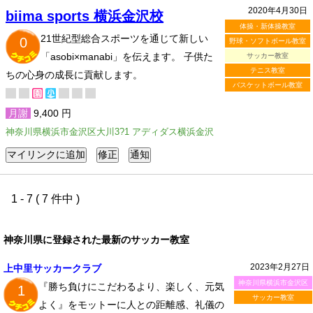
2020年4月30日
biima sports 横浜金沢校
体操・新体操教室
21世紀型総合スポーツを通じて新しい
0
野球・ソフトボール教室
「asobi×manabi」を伝えます。 子供た
サッカー教室
テニス教室
ちの心身の成長に貢献します。
バスケットボール教室
月謝
9,400 円
神奈川県横浜市金沢区大川3?1 アディダス横浜金沢
1 - 7 ( 7 件中 )
神奈川県に登録された最新のサッカー教室
2023年2月27日
上中里サッカークラブ
神奈川県横浜市金沢区
『勝ち負けにこだわるより、楽しく、元気
1
サッカー教室
よく』をモットーに人との距離感、礼儀の