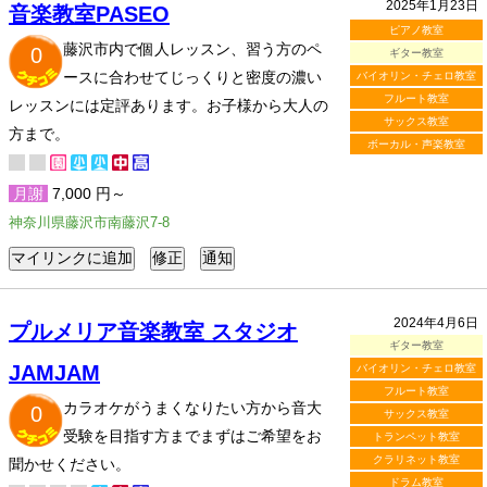
2025年1月23日
音楽教室PASEO
ピアノ教室
藤沢市内で個人レッスン、習う方のペ
0
ギター教室
ースに合わせてじっくりと密度の濃い
バイオリン・チェロ教室
フルート教室
レッスンには定評あります。お子様から大人の
サックス教室
方まで。
ボーカル・声楽教室
月謝
7,000 円～
神奈川県藤沢市南藤沢7-8
2024年4月6日
プルメリア音楽教室 スタジオ
ギター教室
JAMJAM
バイオリン・チェロ教室
フルート教室
カラオケがうまくなりたい方から音大
0
サックス教室
受験を目指す方までまずはご希望をお
トランペット教室
クラリネット教室
聞かせください。
ドラム教室