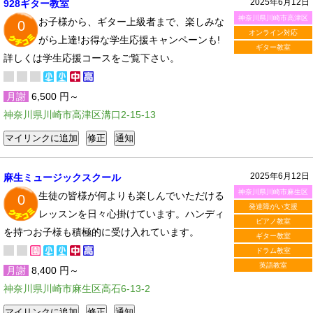
2025年6月12日
928ギター教室
神奈川県川崎市高津区
お子様から、ギター上級者まで、楽しみな
0
オンライン対応
がら上達!お得な学生応援キャンペーンも!
ギター教室
詳しくは学生応援コースをご覧下さい。
月謝
6,500 円～
神奈川県川崎市高津区溝口2-15-13
2025年6月12日
麻生ミュージックスクール
神奈川県川崎市麻生区
生徒の皆様が何よりも楽しんでいただける
0
発達障がい支援
レッスンを日々心掛けています。ハンディ
ピアノ教室
を持つお子様も積極的に受け入れています。
ギター教室
ドラム教室
英語教室
月謝
8,400 円～
神奈川県川崎市麻生区高石6-13-2