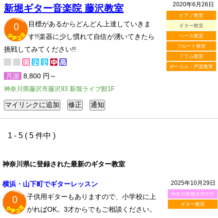
2020年6月26日
新堀ギター音楽院 藤沢教室
ピアノ教室
目標があるからどんどん上達していきま
0
ギター教室
す!!楽器に少し慣れて自信が湧いてきたら
ベース教室
フルート教室
挑戦してみてください!!
ドラム教室
ボーカル・声楽教室
月謝
8,800 円～
神奈川県藤沢市藤沢93 新堀ライブ館1F
1 - 5 ( 5 件中 )
神奈川県に登録された最新のギター教室
2025年10月29日
横浜・山下町でギターレッスン
神奈川県横浜市中区
子供用ギターもありますので、小学校に上
0
ギター教室
がればOK。3才からでもご相談ください。