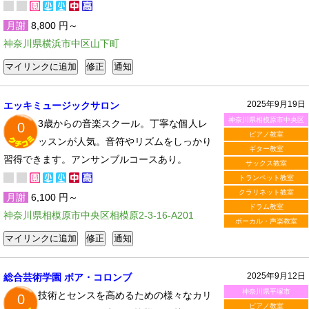
月謝
8,800 円～
神奈川県横浜市中区山下町
2025年9月19日
エッキミュージックサロン
神奈川県相模原市中央区
3歳からの音楽スクール。丁寧な個人レ
0
ピアノ教室
ッスンが人気。音符やリズムをしっかり
ギター教室
習得できます。アンサンブルコースあり。
サックス教室
トランペット教室
クラリネット教室
月謝
6,100 円～
ドラム教室
神奈川県相模原市中央区相模原2-3-16-A201
ボーカル・声楽教室
2025年9月12日
総合芸術学園 ボア・コロンブ
神奈川県平塚市
技術とセンスを高めるための様々なカリ
0
ピアノ教室