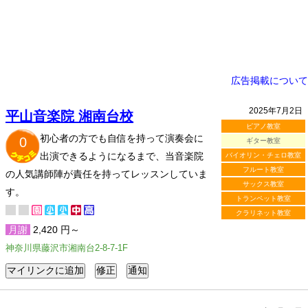
広告掲載について
2025年7月2日
平山音楽院 湘南台校
ピアノ教室
初心者の方でも自信を持って演奏会に
0
ギター教室
出演できるようになるまで、当音楽院
バイオリン・チェロ教室
フルート教室
の人気講師陣が責任を持ってレッスンしていま
サックス教室
す。
トランペット教室
クラリネット教室
月謝
2,420 円～
神奈川県藤沢市湘南台2-8-7-1F