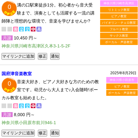
神奈川県川崎市高津区
溝の口駅東徒歩1分。初心者から音大受
0
リトミック教室
験まで、演奏としても活躍する一流の講
ピアノ教室
師陣と理想的な環境で、音楽を学びませんか?
バイオリン・チェロ教室
フルート教室
サックス教室
月謝
10,450 円～
ボーカル・声楽教室
神奈川県川崎市高津区久本3-1-5-2F
2025年8月29日
国府津音楽教室
神奈川県小田原市
音楽大好き、ピアノ大好きな方のための教
0
ピアノ教室
室です。幼児から大人まで♪入会随時!ボー
ボーカル・声楽教室
カル教室も始めました。
月謝
8,000 円～
神奈川県小田原市前川946-1