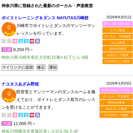
神奈川県に登録された最新のボーカル・声楽教室
2026年8月01日
ボイストレーニング＆ダンス NAYUTAS川崎校
神奈川県川崎市幸区
川崎市でボイトレとダンスのマンツーマン
0
ピアノ教室
レッスンを行っています。
ボーカル・声楽教室
バレエ教室
月謝
8,250 円～
HIPHOP教室
JAZZダンス教室
神奈川県川崎市幸区大宮町15番4 松下ビル 4階
K-POPダンス教室
2026年3月03日
ナユタスあざみ野校
神奈川県横浜市青葉区
防音室とマンツーマンのダンスルームを備
0
ボーカル・声楽教室
えており、ボイトレとダンス双方のレッス
HIPHOP教室
ンを受けることができます。
JAZZダンス教室
K-POPダンス教室
月謝
11,000 円～
神奈川県横浜市青葉区美しが丘5-35-2-4F