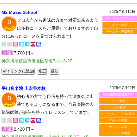
2025年8月12日
M2 Music School
神奈川県横浜市港北区
プロ志向から趣味の方まで対応出来るよう
0
ギター教室
に多数コースをご用意しておりますので自
ボーカル・声楽教室
分にあったコースを見つけられます!
月謝
7,700 円～
神奈川県横浜市港北区菊名7-1-18-2F
2025年7月02日
平山音楽院 上永谷本校
神奈川県横浜市港南区
初心者の方でも自信を持って演奏会に出
0
ピアノ教室
演できるようになるまで、当音楽院の人
ギター教室
気講師陣が責任を持ってレッスンしています。
バイオリン・チェロ教室
フルート教室
サックス教室
月謝
2,420 円～
トランペット教室