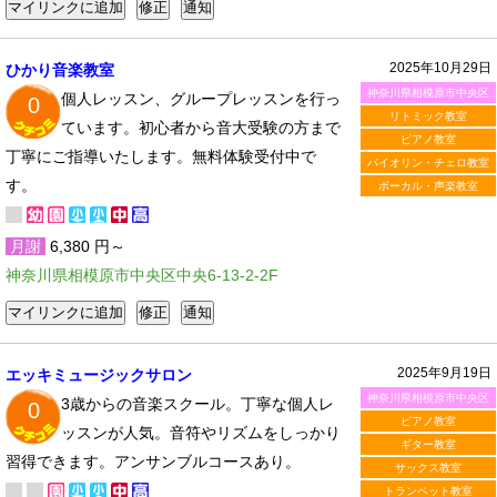
2025年10月29日
ひかり音楽教室
神奈川県相模原市中央区
個人レッスン、グループレッスンを行っ
0
リトミック教室
ています。初心者から音大受験の方まで
ピアノ教室
丁寧にご指導いたします。無料体験受付中で
バイオリン・チェロ教室
す。
ボーカル・声楽教室
月謝
6,380 円～
神奈川県相模原市中央区中央6-13-2-2F
2025年9月19日
エッキミュージックサロン
神奈川県相模原市中央区
3歳からの音楽スクール。丁寧な個人レ
0
ピアノ教室
ッスンが人気。音符やリズムをしっかり
ギター教室
習得できます。アンサンブルコースあり。
サックス教室
トランペット教室