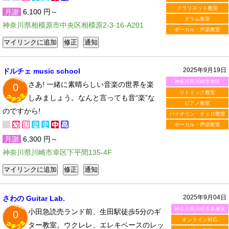
クラリネット教室
月謝
6,100 円～
ドラム教室
神奈川県相模原市中央区相模原2-3-16-A201
ボーカル・声楽教室
2025年9月19日
ドルチェ music school
神奈川県川崎市幸区
さあ! 一緒に素晴らしい音楽の世界を楽
0
リトミック教室
しみましょう。なんと言っても音“楽”な
ピアノ教室
のですから!
バイオリン・チェロ教室
ボーカル・声楽教室
月謝
6,300 円～
神奈川県川崎市幸区下平間135-4F
2025年9月04日
さわの Guitar Lab.
神奈川県川崎市多摩区
小田急読売ランド前、生田駅徒歩5分のギ
0
オンライン対応
ター教室。ウクレレ、エレキベースのレッ