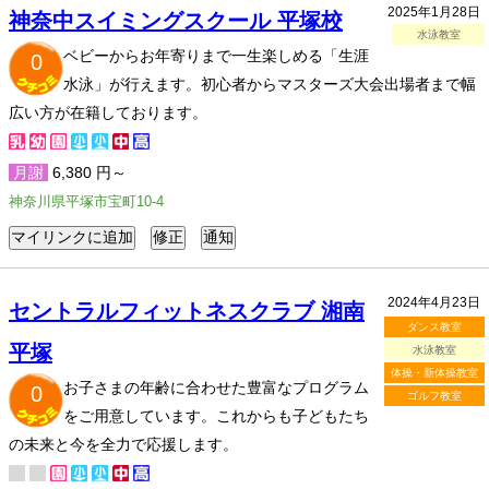
2025年1月28日
神奈中スイミングスクール 平塚校
水泳教室
ベビーからお年寄りまで一生楽しめる「生涯
0
水泳」が行えます。初心者からマスターズ大会出場者まで幅
広い方が在籍しております。
月謝
6,380 円～
神奈川県平塚市宝町10-4
2024年4月23日
セントラルフィットネスクラブ 湘南
ダンス教室
平塚
水泳教室
体操・新体操教室
お子さまの年齢に合わせた豊富なプログラム
0
ゴルフ教室
をご用意しています。これからも子どもたち
の未来と今を全力で応援します。