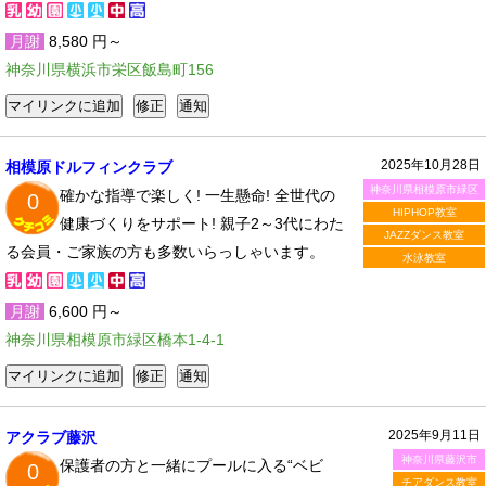
月謝
8,580 円～
神奈川県横浜市栄区飯島町156
2025年10月28日
相模原ドルフィンクラブ
神奈川県相模原市緑区
確かな指導で楽しく! 一生懸命! 全世代の
0
HIPHOP教室
健康づくりをサポート! 親子2～3代にわた
JAZZダンス教室
る会員・ご家族の方も多数いらっしゃいます。
水泳教室
月謝
6,600 円～
神奈川県相模原市緑区橋本1-4-1
2025年9月11日
アクラブ藤沢
神奈川県藤沢市
保護者の方と一緒にプールに入る“ベビ
0
チアダンス教室