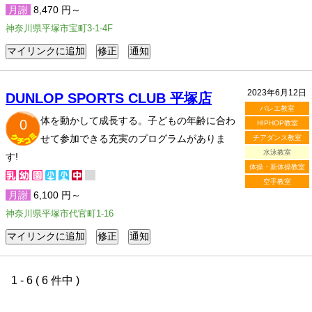
月謝
8,470 円～
神奈川県平塚市宝町3-1-4F
2023年6月12日
DUNLOP SPORTS CLUB 平塚店
バレエ教室
体を動かして成長する。子どもの年齢に合わ
0
HIPHOP教室
せて参加できる充実のプログラムがありま
チアダンス教室
水泳教室
す!
体操・新体操教室
空手教室
月謝
6,100 円～
神奈川県平塚市代官町1-16
1 - 6 ( 6 件中 )