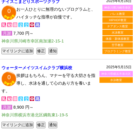
2025年6月16日
ナイスこまどりスポーツクラブ
神奈川県川崎市幸区
お一人ひとりに無理のないプログラムと、
0
バレエ教室
ハイタッチな指導が自慢です。
HIPHOP教室
チアダンス教室
月謝
7,700 円～
水泳教室
体操・新体操教室
神奈川県川崎市幸区南加瀬2-15-1
空手教室
プログラミング教室
2025年5月15日
ウォーターメイツスイムクラブ横浜校
神奈川県横浜市港北区
挨拶はもちろん、マナーを守る大切さを指
0
水泳教室
導し、水泳を通して心のあり方を養いま
す。
月謝
8,900 円～
神奈川県横浜市港北区綱島東1-19-5