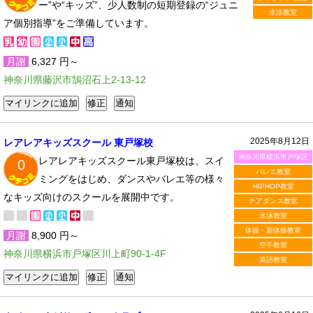
ー”や“キッズ”、少人数制の短期登録の“ジュニ
水泳教室
ア個別指導”をご準備しています。
月謝
6,327 円～
神奈川県藤沢市鵠沼石上2-13-12
2025年8月12日
レアレアキッズスクール 東戸塚校
神奈川県横浜市戸塚区
レアレアキッズスクール東戸塚校は、スイ
0
バレエ教室
ミングをはじめ、ダンスやバレエ等の様々
HIPHOP教室
なキッズ向けのスクールを展開中です。
チアダンス教室
水泳教室
体操・新体操教室
月謝
8,900 円～
空手教室
神奈川県横浜市戸塚区川上町90-1-4F
英語教室