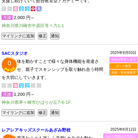
支援し続けていく総合教育型アカデミーです。
月謝
2,000 円～
神奈川県川崎市中原区等々力1-1
2025年9月03日
SACスタジオ
神奈川県茅ヶ崎市
体を動かすことで様々な身体機能を発達さ
0
ダンス教室
せ、親子でスキンシップを取り触れ合う時間
体操・新体操教室
を大切にしていきます。
月謝
1,200 円～
神奈川県茅ヶ崎市ひばりが丘7-6-1F
2025年8月12日
レアレアキッズスクールあざみ野校
神奈川県横浜市青葉区