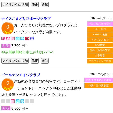
2025年6月16日
ナイスこまどりスポーツクラブ
神奈川県川崎市幸区
お一人ひとりに無理のないプログラムと、
0
バレエ教室
ハイタッチな指導が自慢です。
HIPHOP教室
チアダンス教室
月謝
7,700 円～
水泳教室
体操・新体操教室
神奈川県川崎市幸区南加瀬2-15-1
空手教室
プログラミング教室
2025年6月10日
ゴールデンエイジクラブ
神奈川県川崎市高津区
運動神経育成専門の教室です。コーディネ
0
体操・新体操教室
ーショントレーニングを中心とした運動神
経を発達させるレッスンを行っています。
月謝
5,500 円～