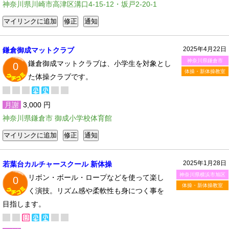
神奈川県川崎市高津区溝口4-15-12・坂戸2-20-1
2025年4月22日
鎌倉御成マットクラブ
神奈川県鎌倉市
鎌倉御成マットクラブは、小学生を対象とし
0
体操・新体操教室
た体操クラブです。
月謝
3,000 円
神奈川県鎌倉市 御成小学校体育館
2025年1月28日
若葉台カルチャースクール 新体操
神奈川県横浜市旭区
リボン・ボール・ロープなどを使って楽し
0
体操・新体操教室
く演技。リズム感や柔軟性も身につく事を
目指します。