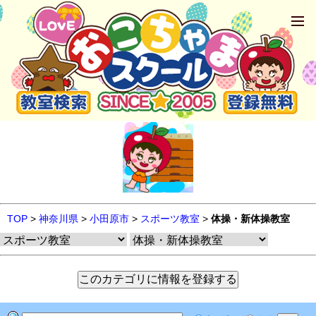
TOP
>
神奈川県
>
小田原市
>
スポーツ教室
>
体操・新体操教室