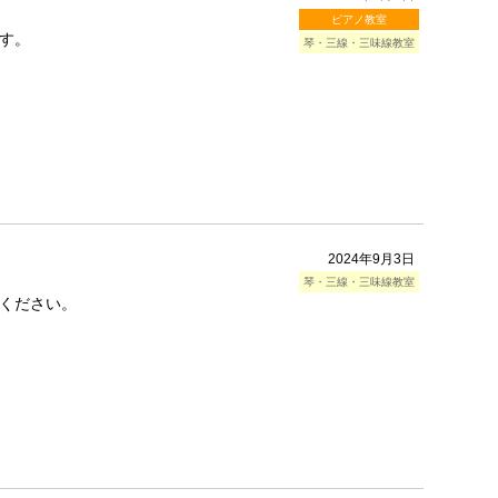
ピアノ教室
す。
琴・三線・三味線教室
2024年9月3日
琴・三線・三味線教室
ください。