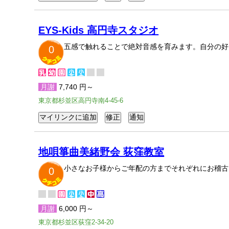
EYS-Kids 高円寺スタジオ
五感で触れることで絶対音感を育みます。自分の好
0
月謝
7,740 円～
東京都杉並区高円寺南4-45-6
地唄箏曲美緒野会 荻窪教室
小さなお子様からご年配の方までそれぞれにお稽古
0
月謝
6,000 円～
東京都杉並区荻窪2-34-20