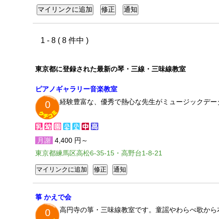
1 - 8 ( 8 件中 )
東京都に登録された最新の琴・三線・三味線教室
ピアノギャラリー音楽教室
経験豊富な、優秀で熱心な先生がミュージックデー
0
月謝
4,400 円～
東京都練馬区高松6-35-15・高野台1-8-21
箏 かえで会
高円寺の箏・三味線教室です。童謡やわらべ歌から
0