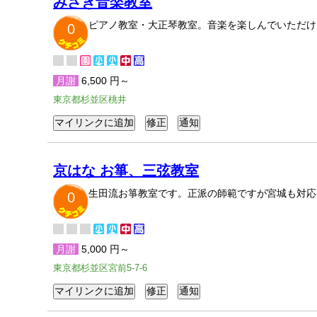
みさき音楽教室
ピアノ教室・大正琴教室。音楽を楽しんでいただけ
0
月謝
6,500 円～
東京都杉並区桃井
京はな お箏、三弦教室
生田流お箏教室です。正派の師範ですが宮城も対応
0
月謝
5,000 円～
東京都杉並区宮前5-7-6