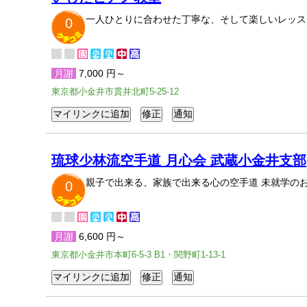
一人ひとりに合わせた丁寧な、そして楽しいレッス
0
月謝
7,000 円～
東京都小金井市貫井北町5-25-12
琉球少林流空手道 月心会 武蔵小金井支部
親子で出来る、家族で出来る心の空手道 未就学の
0
月謝
6,600 円～
東京都小金井市本町6-5-3 B1・関野町1-13-1