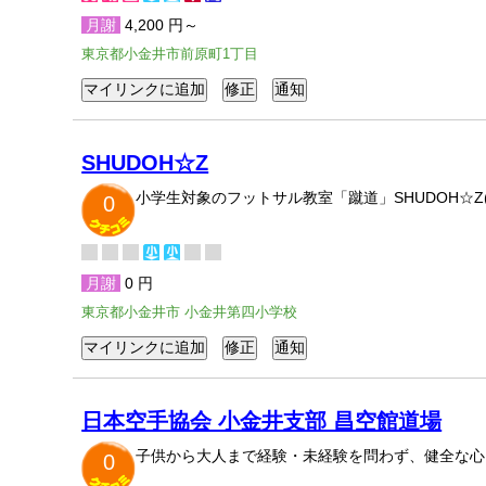
月謝
4,200 円～
東京都小金井市前原町1丁目
SHUDOH☆Z
小学生対象のフットサル教室「蹴道」SHUDOH☆Z
0
月謝
0 円
東京都小金井市 小金井第四小学校
日本空手協会 小金井支部 昌空館道場
子供から大人まで経験・未経験を問わず、健全な心
0