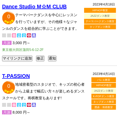
2023年4月18日
Dance Studio M☆M CLUB
HIPHOP教室
テーマパークダンスを中心にレッスン
0
JAZZダンス教室
を行っていますが、その他様々なジャ
テーマパークダンス教室
タップダンス教室
ンルのダンスを総合的に学ぶことができます。
月謝
3,000 円～
東京都大田区蒲田5-6-12-2F
2023年4月14日
T-PASSION
バレエ教室
地域密着型のスタジオで、キッズの初心者
0
HIPHOP教室
から上級まで幅広い方々が楽しめるダンス
JAZZダンス教室
K-POPダンス教室
スクールです。将棋教室もあります!
タップダンス教室
囲碁・将棋教室
月謝
8,000 円～