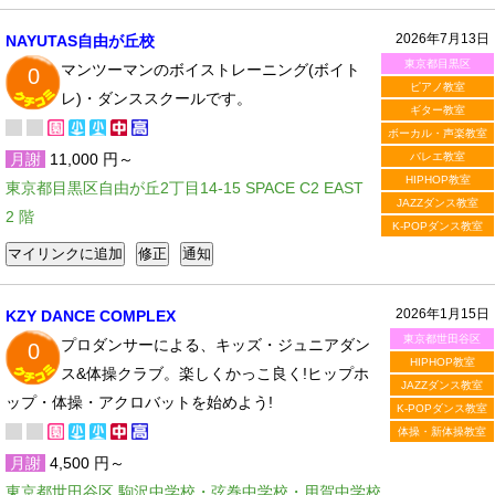
2026年7月13日
NAYUTAS自由が丘校
東京都目黒区
マンツーマンのボイストレーニング(ボイト
0
ピアノ教室
レ)・ダンススクールです。
ギター教室
ボーカル・声楽教室
月謝
11,000 円～
バレエ教室
HIPHOP教室
東京都目黒区自由が丘2丁目14-15 SPACE C2 EAST
JAZZダンス教室
2 階
K-POPダンス教室
2026年1月15日
KZY DANCE COMPLEX
東京都世田谷区
プロダンサーによる、キッズ・ジュニアダン
0
HIPHOP教室
ス&体操クラブ。楽しくかっこ良く!ヒップホ
JAZZダンス教室
ップ・体操・アクロバットを始めよう!
K-POPダンス教室
体操・新体操教室
月謝
4,500 円～
東京都世田谷区 駒沢中学校・弦巻中学校・用賀中学校