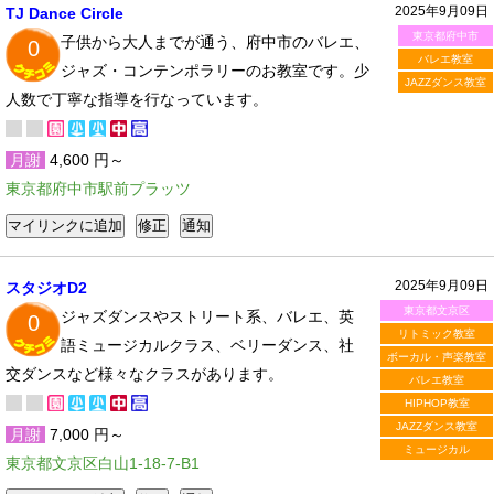
2025年9月09日
TJ Dance Circle
東京都府中市
子供から大人までが通う、府中市のバレエ、
0
バレエ教室
ジャズ・コンテンポラリーのお教室です。少
JAZZダンス教室
人数で丁寧な指導を行なっています。
月謝
4,600 円～
東京都府中市駅前プラッツ
2025年9月09日
スタジオD2
東京都文京区
ジャズダンスやストリート系、バレエ、英
0
リトミック教室
語ミュージカルクラス、ベリーダンス、社
ボーカル・声楽教室
交ダンスなど様々なクラスがあります。
バレエ教室
HIPHOP教室
JAZZダンス教室
月謝
7,000 円～
ミュージカル
東京都文京区白山1-18-7-B1