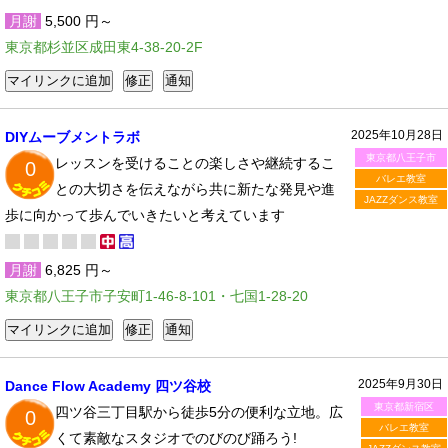
月謝
5,500 円～
東京都杉並区成田東4-38-20-2F
2025年10月28日
DIYムーブメントラボ
東京都八王子市
レッスンを受けることの楽しさや継続するこ
0
バレエ教室
との大切さを伝えながら共に新たな発見や進
JAZZダンス教室
歩に向かって歩んでいきたいと考えています
月謝
6,825 円～
東京都八王子市子安町1-46-8-101・七国1-28-20
2025年9月30日
Dance Flow Academy 四ツ谷校
東京都新宿区
四ツ谷三丁目駅から徒歩5分の便利な立地。広
0
バレエ教室
くて素敵なスタジオでのびのび踊ろう!