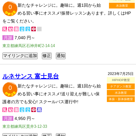
新たなチャレンジに。趣味に。週1回から始
0
水泳教室
める習い事にオススメ!振替レッスンあります。詳しくはHP
をご覧ください。
月謝
7,040 円～
東京都練馬区石神井町2-14-14
2023年7月25日
ルネサンス 富士見台
HIPHOP教室
新たなチャレンジに。趣味に。週1回から始
0
チアダンス教室
水泳教室
める習い事にオススメ!送り迎えが難しい保
体操・新体操教室
護者の方でも安心! スクールバス運行中!
月謝
4,950 円～
東京都練馬区貫井3-12-33