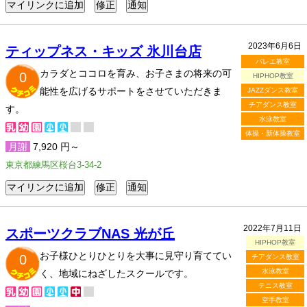
2023年6月6日
ティップネス・キッズ 氷川台店
バレエ教室
カラダとココロを育み、お子さまの将来の可
0
HIPHOP教室
能性を広げるサポートをさせていただきま
JAZZダンス教室
チアダンス教室
す。
水泳教室
体操・新体操教室
月謝
7,920 円～
東京都練馬区桜台3-34-2
2022年7月11日
スポーツクラブNAS 光が丘
HIPHOP教室
お子様ひとりひとりを大事に見守り育ててい
0
チアダンス教室
水泳教室
く、地域にねざしたスクールです。
テニス教室
空手教室