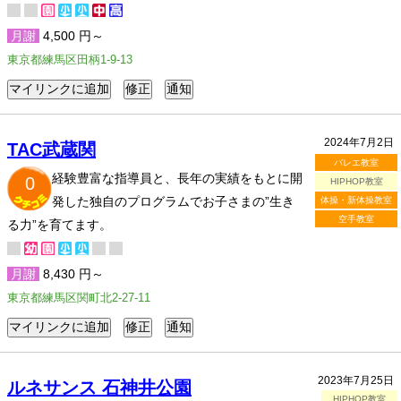
月謝
4,500 円～
東京都練馬区田柄1-9-13
2024年7月2日
TAC武蔵関
バレエ教室
経験豊富な指導員と、長年の実績をもとに開
0
HIPHOP教室
発した独自のプログラムでお子さまの”生き
体操・新体操教室
空手教室
る力”を育てます。
月謝
8,430 円～
東京都練馬区関町北2-27-11
2023年7月25日
ルネサンス 石神井公園
HIPHOP教室