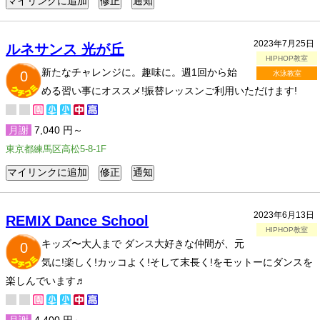
2023年7月25日
ルネサンス 光が丘
HIPHOP教室
新たなチャレンジに。趣味に。週1回から始
0
水泳教室
める習い事にオススメ!振替レッスンご利用いただけます!
月謝
7,040 円～
東京都練馬区高松5-8-1F
2023年6月13日
REMIX Dance School
HIPHOP教室
キッズ〜大人まで ダンス大好きな仲間が、元
0
気に!楽しく!カッコよく!そして末長く!をモットーにダンスを
楽しんでいます♬