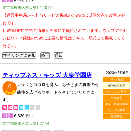
月謝
4,400 円～
東京都練馬区西大泉1-1-10-2F
【運営事務局から】当サービス掲載のためには以下の点で改善が必
要です。
1. 教室HPにて料金情報が画像にて提供されています。ウェブアクセ
シビリティ確保のために主要な情報はテキスト形式にて掲載してく
ださい。
2023年6月6日
ティップネス・キッズ 大泉学園店
バレエ教室
カラダとココロを育み、お子さまの将来の可
0
HIPHOP教室
能性を広げるサポートをさせていただきま
チアダンス教室
水泳教室
す。
体操・新体操教室
そろばん教室
月謝
6,820 円～
書道教室
東京都練馬区東大泉1-27-14