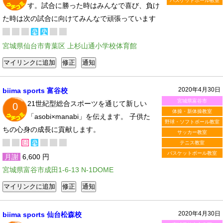
バスケットボール教室
す。試合に勝った時はみんなで喜び、負け
た時は次の試合に向けてみんなで頑張っています
宮城県仙台市青葉区 上杉山通小学校体育館
2020年4月30日
biima sports 富谷校
宮城県富谷市
21世紀型総合スポーツを通じて新しい
0
体操・新体操教室
「asobi×manabi」を伝えます。 子供た
野球・ソフトボール教室
ちの心身の成長に貢献します。
サッカー教室
テニス教室
バスケットボール教室
月謝
6,600 円
宮城県富谷市成田1-6-13 N-1DOME
2020年4月30日
biima sports 仙台松森校