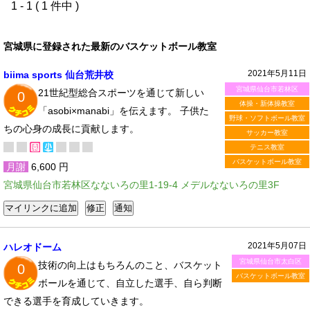
1 - 1 ( 1 件中 )
宮城県に登録された最新のバスケットボール教室
2021年5月11日
biima sports 仙台荒井校
宮城県仙台市若林区
21世紀型総合スポーツを通じて新しい
0
体操・新体操教室
「asobi×manabi」を伝えます。 子供た
野球・ソフトボール教室
ちの心身の成長に貢献します。
サッカー教室
テニス教室
バスケットボール教室
月謝
6,600 円
宮城県仙台市若林区なないろの里1-19-4 メデルなないろの里3F
2021年5月07日
ハレオドーム
宮城県仙台市太白区
技術の向上はもちろんのこと、バスケット
0
バスケットボール教室
ボールを通じて、自立した選手、自ら判断
できる選手を育成していきます。