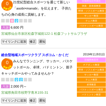
宮城県仙台市泉区
21世紀型総合スポーツを通じて新しい
0
体操・新体操教室
「asobi×manabi」を伝えます。 子供た
野球・ソフトボール教室
ちの心身の成長に貢献します。
サッカー教室
テニス教室
バスケットボール教室
月謝
6,600 円
宮城県仙台市泉区松森字城前122-1 松森フットサルプラザ
2019年11月01日
総合型地域スポーツクラブ スポコム・かくだ
宮城県角田市
みんなでランニング、サッカー、バスケ
0
チアダンス教室
ットボール、卓球、バドミントン、親子
野球・ソフトボール教室
キャッチボールやってみませんか？
サッカー教室
テニス教室
卓球教室
月謝
2,000 円～
バスケットボール教室
宮城県角田市枝野字青木155-31
バドミントン教室