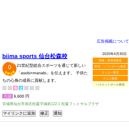
広告掲載について
2020年4月30日
biima sports 仙台松森校
体操・新体操教室
21世紀型総合スポーツを通じて新しい
0
野球・ソフトボール教室
「asobi×manabi」を伝えます。 子供た
サッカー教室
テニス教室
ちの心身の成長に貢献します。
バスケットボール教室
月謝
6,600 円
宮城県仙台市泉区松森字城前122-1 松森フットサルプラザ