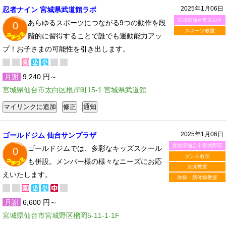
2025年1月06日
忍者ナイン 宮城県武道館ラボ
宮城県仙台市太白区
あらゆるスポーツにつながる9つの動作を段
0
スポーツ教室
階的に習得することで誰でも運動能力アッ
プ！お子さまの可能性を引き出します。
月謝
9,240 円～
宮城県仙台市太白区根岸町15-1 宮城県武道館
2025年1月06日
ゴールドジム 仙台サンプラザ
宮城県仙台市宮城野区
ゴールドジムでは、多彩なキッズスクール
0
ダンス教室
も併設。メンバー様の様々なニーズにお応
水泳教室
えいたします。
体操・新体操教室
月謝
6,600 円～
宮城県仙台市宮城野区榴岡5-11-1-1F