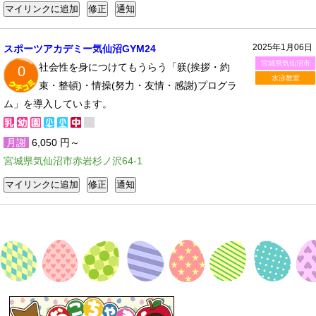
2025年1月06日
スポーツアカデミー気仙沼GYM24
宮城県気仙沼市
社会性を身につけてもうらう「躾(挨拶・約
0
水泳教室
束・整頓)・情操(努力・友情・感謝)プログラ
ム」を導入しています。
月謝
6,050 円～
宮城県気仙沼市赤岩杉ノ沢64-1