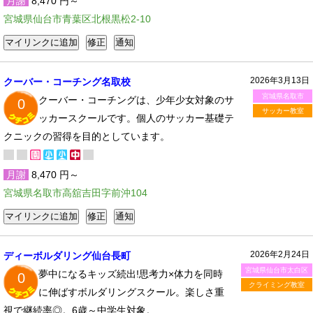
月謝
8,470 円～
宮城県仙台市青葉区北根黒松2-10
2026年3月13日
クーバー・コーチング名取校
宮城県名取市
クーバー・コーチングは、少年少女対象のサ
0
サッカー教室
ッカースクールです。個人のサッカー基礎テ
クニックの習得を目的としています。
月謝
8,470 円～
宮城県名取市高舘吉田字前沖104
2026年2月24日
ディーボルダリング仙台長町
宮城県仙台市太白区
夢中になるキッズ続出!思考力×体力を同時
0
クライミング教室
に伸ばすボルダリングスクール。楽しさ重
視で継続率◎。6歳～中学生対象。