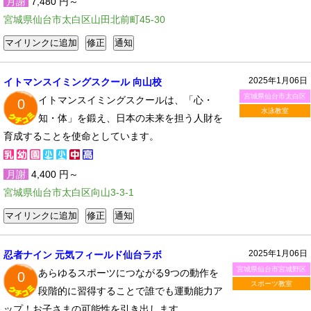
月謝
7,480 円～
宮城県仙台市太白区山田北前町45-30
2025年1月06日
イトマンスイミングスクール 向山校
宮城県仙台市太白区
イトマンスイミングスクールは、「心・
0
水泳教室
知・体」を鍛え、日本の未来を担う人財を
育成することを使命としています。
月謝
4,400 円～
宮城県仙台市太白区向山3-3-1
2025年1月06日
忍者ナイン 元気フィールド仙台ラボ
宮城県仙台市宮城野区
あらゆるスポーツにつながる9つの動作を
0
スポーツ教室
段階的に習得することで誰でも運動能力ア
ップ！お子さまの可能性を引き出します。