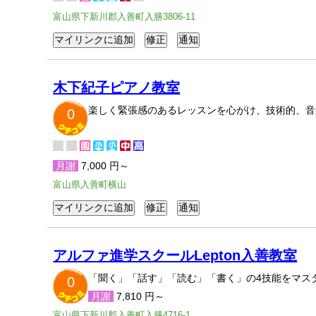
富山県下新川郡入善町入膳3806-11
木下紀子ピアノ教室
楽しく緊張感のあるレッスンを心がけ、技術的、音
0
月謝
7,000 円～
富山県入善町横山
アルファ進学スクールLepton入善教室
「聞く」「話す」「読む」「書く」の4技能をマスタ
0
月謝
7,810 円～
富山県下新川郡入善町入膳4716-1