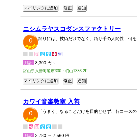
ニシムラヤスコダンスファクトリー
踊りには、技術だけでなく、踊り手の人間性、何を
0
月謝
8,300 円～
富山県入善町道市330・椚山1336-2F
カワイ音楽教室 入善
「うまく」なることだけを目的とせず、各コースの
0
月謝
3,780 ～ 7,560 円