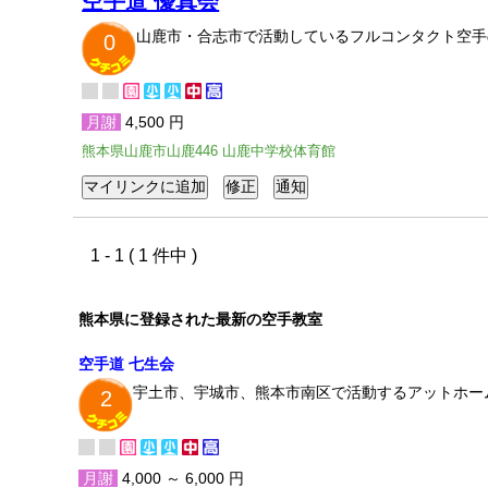
空手道 優真会
山鹿市・合志市で活動しているフルコンタクト空手
0
月謝
4,500 円
熊本県山鹿市山鹿446 山鹿中学校体育館
1 - 1 ( 1 件中 )
熊本県に登録された最新の空手教室
空手道 七生会
宇土市、宇城市、熊本市南区で活動するアットホーム
2
月謝
4,000 ～ 6,000 円