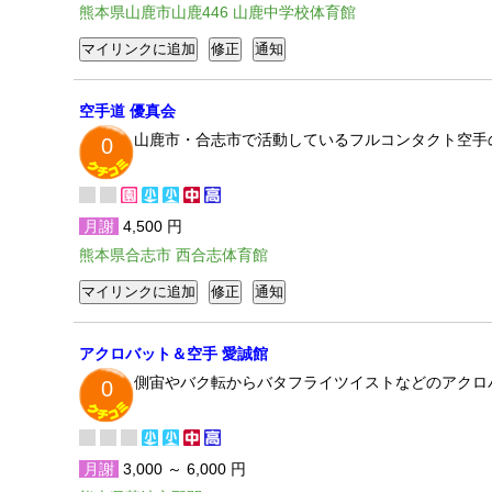
熊本県山鹿市山鹿446 山鹿中学校体育館
空手道 優真会
山鹿市・合志市で活動しているフルコンタクト空手
0
月謝
4,500 円
熊本県合志市 西合志体育館
アクロバット＆空手 愛誠館
側宙やバク転からバタフライツイストなどのアクロ
0
月謝
3,000 ～ 6,000 円