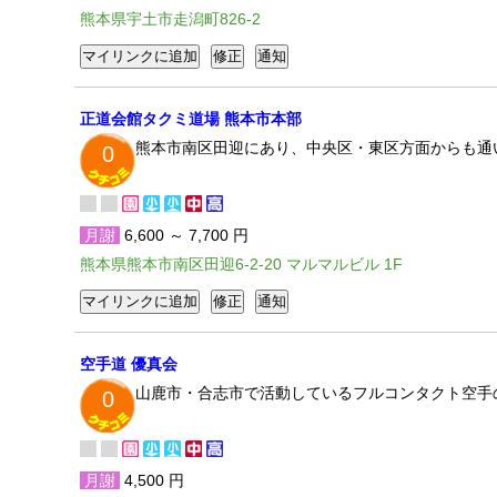
熊本県宇土市走潟町826-2
正道会館タクミ道場 熊本市本部
熊本市南区田迎にあり、中央区・東区方面からも通
0
月謝
6,600 ～ 7,700 円
熊本県熊本市南区田迎6-2-20 マルマルビル 1F
空手道 優真会
山鹿市・合志市で活動しているフルコンタクト空手
0
月謝
4,500 円