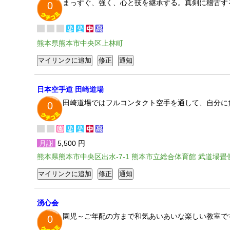
まっすぐ、強く、心と技を継承する。真剣に稽古す
0
熊本県熊本市中央区上林町
日本空手道 田崎道場
田崎道場ではフルコンタクト空手を通して、自分に
0
月謝
5,500 円
熊本県熊本市中央区出水-7-1 熊本市立総合体育館 武道場畳
湧心会
園児～ご年配の方まで和気あいあいな楽しい教室で
0