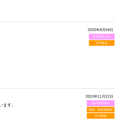
2025年8月04日
熊本県合志市
空手教室
2023年11月22日
熊本県菊池市
います。
体操・新体操教室
空手教室