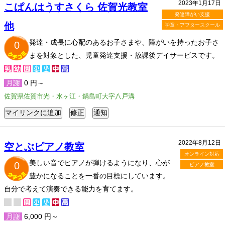
2023年1月17日
こぱんはうすさくら 佐賀光教室
発達障がい支援
他
学童・アフタースクール
発達・成長に心配のあるお子さまや、障がいを持ったお子さ
0
まを対象とした、児童発達支援・放課後デイサービスです。
月謝
0 円～
佐賀県佐賀市光・水ヶ江・鍋島町大字八戸溝
2022年8月12日
空とぶピアノ教室
オンライン対応
美しい音でピアノが弾けるようになり、心が
0
ピアノ教室
豊かになることを一番の目標にしています。
自分で考えて演奏できる能力を育てます。
月謝
6,000 円～