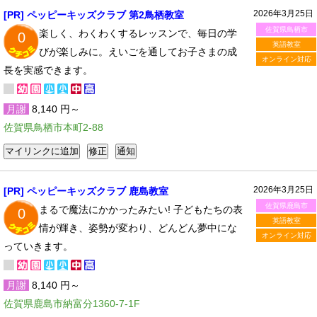
2026年3月25日
[PR] ペッピーキッズクラブ 第2鳥栖教室
佐賀県鳥栖市
楽しく、わくわくするレッスンで、毎日の学
0
英語教室
びが楽しみに。えいごを通してお子さまの成
オンライン対応
長を実感できます。
月謝
8,140 円～
佐賀県鳥栖市本町2-88
2026年3月25日
[PR] ペッピーキッズクラブ 鹿島教室
佐賀県鹿島市
まるで魔法にかかったみたい! 子どもたちの表
0
英語教室
情が輝き、姿勢が変わり、どんどん夢中にな
オンライン対応
っていきます。
月謝
8,140 円～
佐賀県鹿島市納富分1360-7-1F