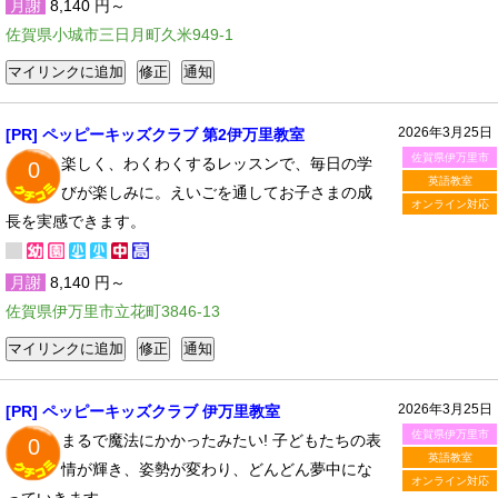
月謝
8,140 円～
佐賀県小城市三日月町久米949-1
2026年3月25日
[PR] ペッピーキッズクラブ 第2伊万里教室
佐賀県伊万里市
楽しく、わくわくするレッスンで、毎日の学
0
英語教室
びが楽しみに。えいごを通してお子さまの成
オンライン対応
長を実感できます。
月謝
8,140 円～
佐賀県伊万里市立花町3846-13
2026年3月25日
[PR] ペッピーキッズクラブ 伊万里教室
佐賀県伊万里市
まるで魔法にかかったみたい! 子どもたちの表
0
英語教室
情が輝き、姿勢が変わり、どんどん夢中にな
オンライン対応