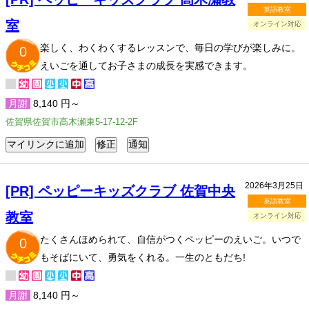
英語教室
室
オンライン対応
楽しく、わくわくするレッスンで、毎日の学びが楽しみに。
0
えいごを通してお子さまの成長を実感できます。
月謝
8,140 円～
佐賀県佐賀市高木瀬東5-17-12-2F
2026年3月25日
[PR] ペッピーキッズクラブ 佐賀中央
英語教室
教室
オンライン対応
たくさんほめられて、自信がつくペッピーのえいご。いつで
0
もそばにいて、勇気をくれる。一生のともだち!
月謝
8,140 円～