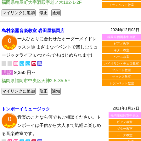
福岡県粕屋町大字酒殿字老ノ木192-1-2F
トランペット教室
2024年12月03日
島村楽器音楽教室 岩田屋福岡店
福岡県福岡市中央区
一人ひとりに合わせたオーダーメイドレ
0
ピアノ教室
ッスン!さまざまなイベントで楽しむミュ
ギター教室
ージックライフ!いつからでもはじめられます!
ベース教室
バイオリン・チェロ教室
フルート教室
月謝
9,350 円～
サックス教室
福岡県福岡市中央区天神2-5-35-5F
トランペット教室
2021年1月27日
トンボーイミュージック
福岡県福岡市中央区
音楽のことなら何でもご相談ください。ト
0
ピアノ教室
ンボーイは子供から大人まで気軽に楽しめ
ギター教室
る音楽教室です。
ベース教室