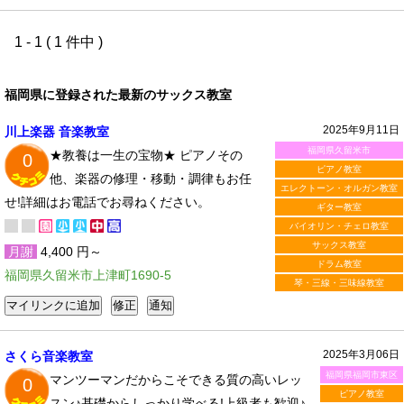
1 - 1 ( 1 件中 )
福岡県に登録された最新のサックス教室
2025年9月11日
川上楽器 音楽教室
福岡県久留米市
★教養は一生の宝物★ ピアノその
0
ピアノ教室
他、楽器の修理・移動・調律もお任
エレクトーン・オルガン教室
せ!詳細はお電話でお尋ねください。
ギター教室
バイオリン・チェロ教室
サックス教室
月謝
4,400 円～
ドラム教室
福岡県久留米市上津町1690-5
琴・三線・三味線教室
2025年3月06日
さくら音楽教室
福岡県福岡市東区
マンツーマンだからこそできる質の高いレッ
0
ピアノ教室
スン♪基礎からしっかり学べる!上級者も歓迎♪