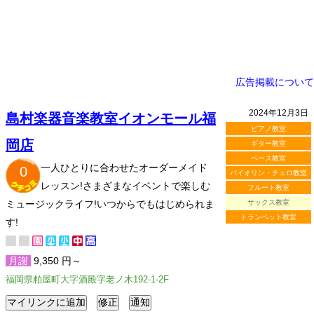
広告掲載について
2024年12月3日
島村楽器音楽教室イオンモール福
ピアノ教室
岡店
ギター教室
ベース教室
一人ひとりに合わせたオーダーメイド
0
バイオリン・チェロ教室
レッスン!さまざまなイベントで楽しむ
フルート教室
ミュージックライフ!いつからでもはじめられま
サックス教室
トランペット教室
す!
月謝
9,350 円～
福岡県粕屋町大字酒殿字老ノ木192-1-2F