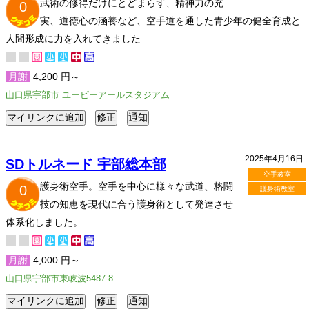
武術の修得だけにとどまらず、精神力の充
0
実、道徳心の涵養など、空手道を通した青少年の健全育成と
人間形成に力を入れてきました
月謝
4,200 円～
山口県宇部市 ユーピーアールスタジアム
2025年4月16日
SDトルネード 宇部総本部
空手教室
護身術空手。空手を中心に様々な武道、格闘
0
護身術教室
技の知恵を現代に合う護身術として発達させ
体系化しました。
月謝
4,000 円～
山口県宇部市東岐波5487-8