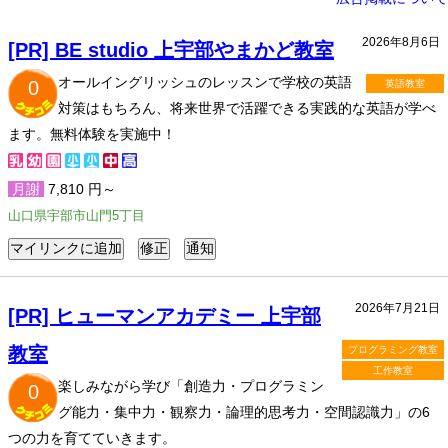
2026年8月6日
[PR] BE studio 上宇部やまかど教室
オールイングリッシュのレッスンで学校の英語
0
英語教室
対策はもちろん、将来世界で活躍できる実践的な英語が学べ
ます。無料体験を実施中！
月謝
7,810 円～
山口県宇部市山門5丁目
2026年7月21日
[PR] ヒューマンアカデミー 上宇部
教室
プログラミング教室
工作教室
楽しみながら学び「創造力・プログラミン
0
グ能力・集中力・観察力・論理的思考力・空間認識力」の6
つの力を育てていきます。