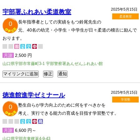
2025年5月15日
宇部署ふれあい柔道教室
柔道教室
長年指導者としての実績をもつ鈴尾先生の
0
元、40名の幼児・小学生・中学生が日々柔道の稽古に励んで
おります。
月謝
2,500 円
山口県宇部市常藤町3-1 宇部警察署あんぜんふれあい館
2025年5月15日
徳進館進学ゼミナール
学習塾
塾生自らが学力向上のために何をすべきかを
0
考え、実行できる能力の育成を目指す学習塾です。
月謝
6,600 円～
山口県宇部市東梶返4-9-43