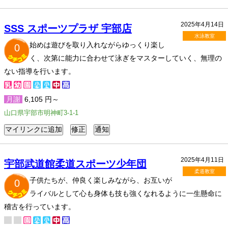
2025年4月14日
SSS スポーツプラザ 宇部店
水泳教室
始めは遊びを取り入れながらゆっくり楽し
0
く、次第に能力に合わせて泳ぎをマスターしていく、無理の
ない指導を行います。
月謝
6,105 円～
山口県宇部市明神町3-1-1
2025年4月11日
宇部武道館​柔道スポーツ少年団
柔道教室
子供たちが、仲良く楽しみながら、お互いが
0
ライバルとして心も身体も技も強くなれるように一生懸命に
稽古を行っています。