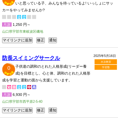
いと思っている子、みんなを待っているよ! いっしょにサッ
カーをやってみませんか?
月謝
1,250 円～
山口県宇部市東岐波区磯地
2025年5月16日
防長スイミングサークル
水泳教室
子供達の調和のとれた人格形成(リーダー養
0
学習塾
成)を目標とし、心と体、調和のとれた人格形
成を学習と運動の面から支援しています。
月謝
6,930 円～
山口県宇部市西平原2-5-40