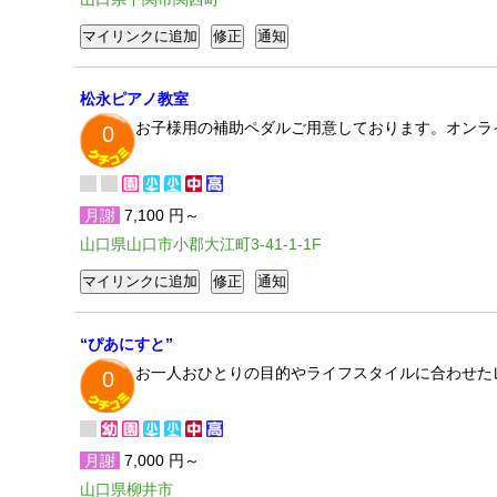
松永ピアノ教室
お子様用の補助ペダルご用意しております。オンラ
0
月謝
7,100 円～
山口県山口市小郡大江町3-41-1-1F
“ぴあにすと”
お一人おひとりの目的やライフスタイルに合わせた
0
月謝
7,000 円～
山口県柳井市