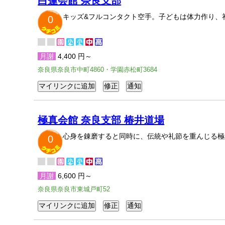
白蓮会館 奈良支部
キッズ&フルコンタクト空手。子どもは体力作り、
0
月謝
4,400 円～
奈良県奈良市中町4860・学園赤松町3684
極真会館 奈良支部 椿井道場
心身を錬磨すると同時に、伝統や礼節を重んじる極
0
月謝
6,600 円～
奈良県奈良市東城戸町52