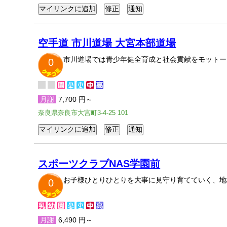
空手道 市川道場 大宮本部道場
市川道場では青少年健全育成と社会貢献をモットー
0
月謝
7,700 円～
奈良県奈良市大宮町3-4-25 101
スポーツクラブNAS学園前
お子様ひとりひとりを大事に見守り育てていく、地
0
月謝
6,490 円～