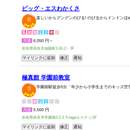
ビッグ・エスわかくさ
楽しいからグングンのびる! のびるからドンドンほめ
0
月謝
6,050 円～
奈良県奈良市油阪町1-61-2・3F
極真館 学園前教室
学園前駅徒歩5分「年少から小学生までのキッズ空手
0
月謝
5,500 円
奈良県奈良市学園南3-2-3 S-tageエステ-ジ2F