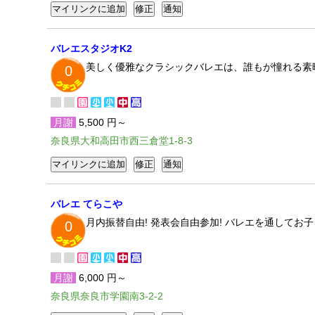
バレエスタジオK2
美しく優雅なクラシックバレエは、誰もが憧れる素
0
月謝
5,500 円～
奈良県大和高田市西三倉堂1-8-3
バレエ てらこや
月内振替自由! 発表会自由参加! バレエを通して
0
月謝
6,000 円～
奈良県奈良市学園南3-2-2