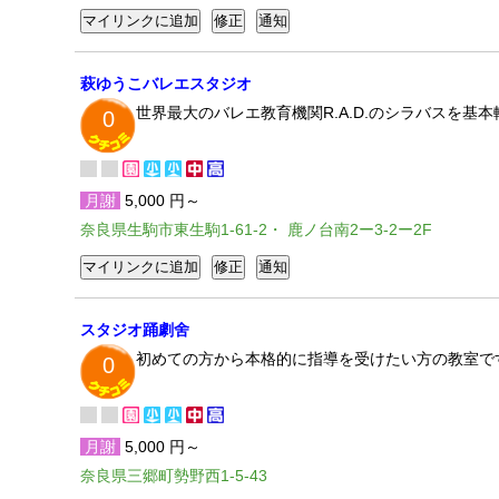
萩ゆうこバレエスタジオ
世界最大のバレエ教育機関R.A.D.のシラバスを
0
月謝
5,000 円～
奈良県生駒市東生駒1-61-2・ 鹿ノ台南2ー3-2ー2F
スタジオ踊劇舍
初めての方から本格的に指導を受けたい方の教室で
0
月謝
5,000 円～
奈良県三郷町勢野西1-5-43