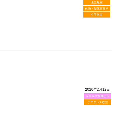
水泳教室
体操・新体操教室
空手教室
2026年2月12日
奈良県大和郡山市
チアダンス教室