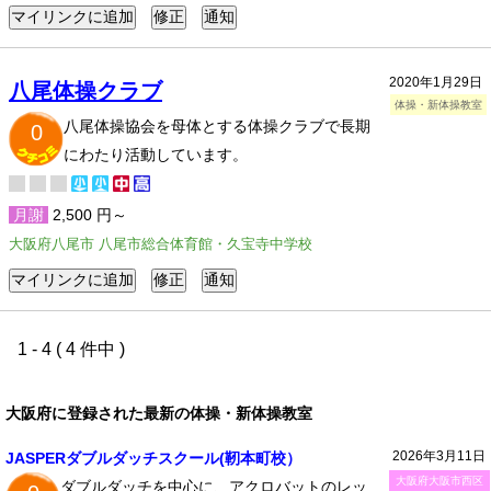
2020年1月29日
八尾体操クラブ
体操・新体操教室
八尾体操協会を母体とする体操クラブで長期
0
にわたり活動しています。
月謝
2,500 円～
大阪府八尾市 八尾市総合体育館・久宝寺中学校
1 - 4 ( 4 件中 )
大阪府に登録された最新の体操・新体操教室
2026年3月11日
JASPERダブルダッチスクール(靭本町校）
大阪府大阪市西区
ダブルダッチを中心に、アクロバットのレッ