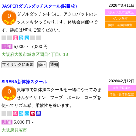
2026年3月11日
JASPERダブルダッチスクール(関目校）
大阪府大阪市城東区
ダブルダッチを中心に、アクロバットのレ
0
ダンス教室
ッスンもやっております。体験会開催中で
体操・新体操教室
す。詳細はHPをご覧ください。
月謝
5,000 ～ 7,000 円
大阪府大阪市城東区関目4丁目6-18
2026年2月12日
SIRENA新体操スクール
大阪府貝塚市
貝塚市で新体操スクールを一緒にやってみま
0
体操・新体操教室
せんか? リボン、フープ、ボール、ロープを
使ってリズム感、柔軟性を養います。
月謝
5,000 円～
大阪府貝塚市