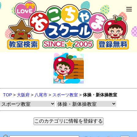
TOP
>
大阪府
>
八尾市
>
スポーツ教室
>
体操・新体操教室