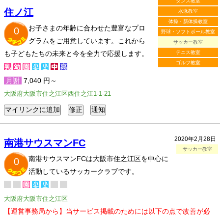
ダンス教室
住ノ江
水泳教室
体操・新体操教室
お子さまの年齢に合わせた豊富なプロ
0
野球・ソフトボール教室
グラムをご用意しています。これから
サッカー教室
も子どもたちの未来と今を全力で応援します。
テニス教室
ゴルフ教室
月謝
7,040 円～
大阪府大阪市住之江区西住之江1-1-21
2020年2月28日
南港サウスマンFC
サッカー教室
南港サウスマンFCは大阪市住之江区を中心に
0
活動しているサッカークラブです。
大阪府大阪市住之江区
【運営事務局から】当サービス掲載のためには以下の点で改善が必