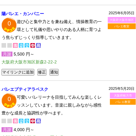
2025年6月05日
陽バレエ・カンパニー
大阪府大阪市旭区
遊び心と集中力とを兼ね備え、情操教育の一
0
バレエ教室
環として礼儀や思いやりのある人柄に育つよ
う焦らずじっくり指導していきます。
月謝
5,500 円～
大阪府大阪市旭区新森2-22-2
2025年5月20日
バレエプティアラベスク
大阪府枚方市
可愛いバレリーナを目指してみんな楽しくレ
0
バレエ教室
ッスンしています。音楽に親しみながら感性
豊かな成長と協調性が学べます。
月謝
4,000 円～