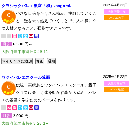
2025年4月23日
クラシックバレエ教室「和」-nagomi-
大阪府豊中市
小さな自信をたくさん積み、挑戦していくこ
0
バレエ教室
と、壁を乗り越えていくことで、人の役に立
つ人材となることが目指すところです。
月謝
6,500 円～
大阪府豊中市緑丘3-29-11
2025年4月22日
ワクイバレエスクール箕面
大阪府箕面市
伝統・実績あるワクイバレエスクール。親子
0
バレエ教室
クラスは楽しく体を動かす事から始め、バレ
エの基礎を学ぶためのベースを作ります。
月謝
2,000 円～
大阪府箕面市桜6-3-25-1F