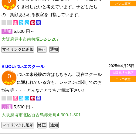
0
バレエ教室
引き出したいと考えています。子どもたち
の、笑顔あふれる教室を目指しています。
月謝
5,500 円～
大阪府豊中市南桜塚1-2-1-207
2025年4月25日
BIJOUバレエスクール
大阪府堺市北区
バレエ未経験の方はもちろん、現在スクール
0
バレエ教室
に通われている方も、レッスンに関してのお
悩み等・・・どんなことでもご相談下さい♪
月謝
5,500 円～
大阪府堺市北区百舌鳥赤畑町4-300-1-301