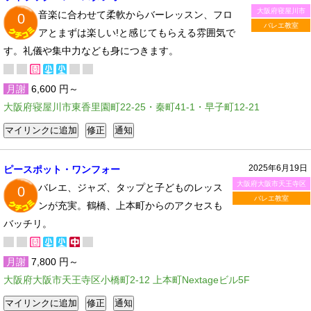
大阪府寝屋川市
音楽に合わせて柔軟からバーレッスン、フロ
0
バレエ教室
アとまずは楽しい!と感じてもらえる雰囲気で
す。礼儀や集中力なども身につきます。
月謝
6,600 円～
大阪府寝屋川市東香里園町22-25・秦町41-1・早子町12-21
2025年6月19日
ピースポット・ワンフォー
大阪府大阪市天王寺区
バレエ、ジャズ、タップと子どものレッス
0
バレエ教室
ンが充実。鶴橋、上本町からのアクセスも
バッチリ。
月謝
7,800 円～
大阪府大阪市天王寺区小橋町2-12 上本町Nextageビル5F