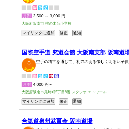
月謝
2,500 ～ 3,000 円
大阪府阪南市 桃の木台小学校
国際空手道 究道会館 大阪南支部 阪南道
空手の稽古を通じて、礼節のある優しく明るい子供
0
月謝
4,000 円～
大阪府阪南市尾崎町5丁目8番 スタジオ エトワール
合気道泉州武育会 阪南道場