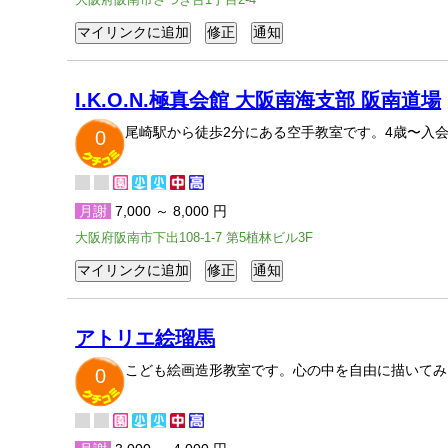
I.K.O.N.極真会館 大阪南海支部 阪南道場
尾崎駅から徒歩2分にある空手教室です。4歳〜入
0
月謝
7,000 ～ 8,000 円
大阪府阪南市下出108-1-7 第5植林ビル3F
アトリエ絵瑠馬
こども絵画造形教室です。心の中を自由に描いてみ
0