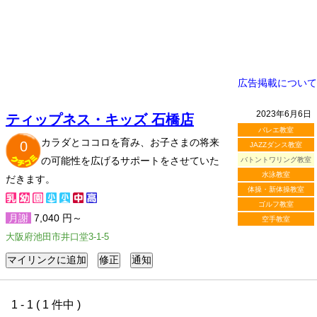
広告掲載について
2023年6月6日
ティップネス・キッズ 石橋店
バレエ教室
カラダとココロを育み、お子さまの将来
0
JAZZダンス教室
の可能性を広げるサポートをさせていた
バトントワリング教室
水泳教室
だきます。
体操・新体操教室
ゴルフ教室
月謝
7,040 円～
空手教室
大阪府池田市井口堂3-1-5
1 - 1 ( 1 件中 )