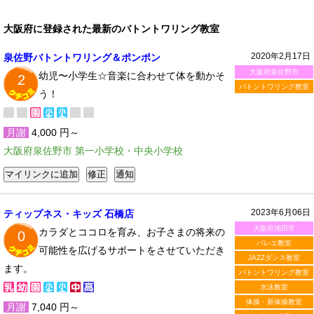
大阪府に登録された最新のバトントワリング教室
2020年2月17日
泉佐野バトントワリング＆ポンポン
大阪府泉佐野市
幼児〜小学生☆音楽に合わせて体を動かそ
2
バトントワリング教室
う！
月謝
4,000 円～
大阪府泉佐野市 第一小学校・中央小学校
2023年6月06日
ティップネス・キッズ 石橋店
大阪府池田市
カラダとココロを育み、お子さまの将来の
0
バレエ教室
可能性を広げるサポートをさせていただき
JAZZダンス教室
ます。
バトントワリング教室
水泳教室
体操・新体操教室
月謝
7,040 円～