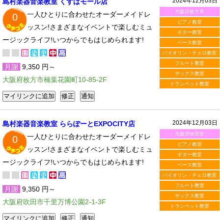
2024年12月03日
島村楽器音楽教室 くずはモール店
大阪府枚方市
一人ひとりに合わせたオーダーメイドレ
0
ピアノ教室
ッスン!さまざまなイベントで楽しむミュ
ギター教室
ージックライフ!いつからでもはじめられます!
ベース教室
バイオリン・チェロ教室
フルート教室
月謝
9,350 円～
サックス教室
大阪府枚方市楠葉花園町10-85-2F
トランペット教室
2024年12月03日
島村楽器音楽教室 ららぽーとEXPOCITY店
大阪府吹田市
一人ひとりに合わせたオーダーメイドレ
0
ピアノ教室
ッスン!さまざまなイベントで楽しむミュ
ギター教室
ージックライフ!いつからでもはじめられます!
ベース教室
バイオリン・チェロ教室
フルート教室
月謝
9,350 円～
サックス教室
大阪府吹田市千里万博公園2-1-3F
トランペット教室