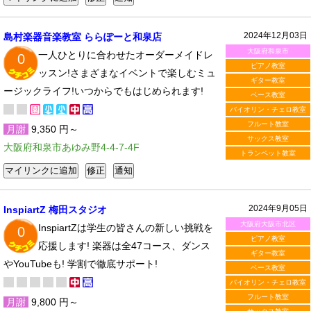
2024年12月03日
島村楽器音楽教室 ららぽーと和泉店
大阪府和泉市
一人ひとりに合わせたオーダーメイドレ
0
ピアノ教室
ッスン!さまざまなイベントで楽しむミュ
ギター教室
ージックライフ!いつからでもはじめられます!
ベース教室
バイオリン・チェロ教室
フルート教室
月謝
9,350 円～
サックス教室
大阪府和泉市あゆみ野4-4-7-4F
トランペット教室
2024年9月05日
InspiartZ 梅田スタジオ
大阪府大阪市北区
InspiartZは学生の皆さんの新しい挑戦を
0
ピアノ教室
応援します! 楽器は全47コース、ダンス
ギター教室
やYouTubeも! 学割で徹底サポート!
ベース教室
バイオリン・チェロ教室
フルート教室
月謝
9,800 円～