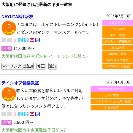
大阪府に登録された最新のギター教室
2026年7月13日
NAYUTAS江坂校
大阪府吹田市
ナユタスは、ボイストレーニング(ボイトレ)
0
ピアノ教室
とダンスのマンツーマンスクールです。
ギター教室
ボーカル・声楽教室
月謝
11,000 円～
バレエ教室
HIPHOP教室
大阪府吹田市豊津町9-44 ハートランド江坂 5F
JAZZダンス教室
K-POPダンス教室
2025年6月13日
テイクオフ音楽教室
大阪府大阪市中央区
幅広い年齢層と幅広いレベルに対応
0
ピアノ教室
しています。笑顔のステキな先生が
エレクトーン・オルガン教室
個々に合ったレッスンを行います。
ギター教室
月謝
5,500 円～
大阪府大阪市中央区難波千日前6-7