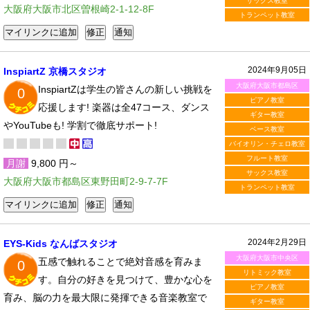
サックス教室
大阪府大阪市北区曽根崎2-1-12-8F
トランペット教室
2024年9月05日
InspiartZ 京橋スタジオ
大阪府大阪市都島区
InspiartZは学生の皆さんの新しい挑戦を
0
ピアノ教室
応援します! 楽器は全47コース、ダンス
ギター教室
やYouTubeも! 学割で徹底サポート!
ベース教室
バイオリン・チェロ教室
フルート教室
月謝
9,800 円～
サックス教室
大阪府大阪市都島区東野田町2-9-7-7F
トランペット教室
2024年2月29日
EYS-Kids なんばスタジオ
大阪府大阪市中央区
五感で触れることで絶対音感を育みま
0
リトミック教室
す。自分の好きを見つけて、豊かな心を
ピアノ教室
育み、脳の力を最大限に発揮できる音楽教室で
ギター教室