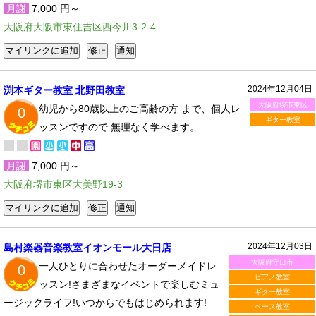
月謝
7,000 円～
大阪府大阪市東住吉区西今川3-2-4
2024年12月04日
渕本ギター教室 北野田教室
大阪府堺市東区
幼児から80歳以上のご高齢の方 まで、個人レ
0
ギター教室
ッスンですので 無理なく学べます。
月謝
7,000 円～
大阪府堺市東区大美野19-3
2024年12月03日
島村楽器音楽教室イオンモール大日店
大阪府守口市
一人ひとりに合わせたオーダーメイドレ
0
ピアノ教室
ッスン!さまざまなイベントで楽しむミュ
ギター教室
ージックライフ!いつからでもはじめられます!
ベース教室