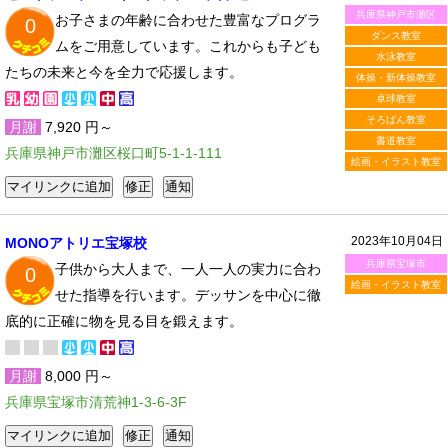
兵庫県神戸市灘区
お子さまの年齢に合わせた豊富なプログラ
0
ダンス教室
ムをご用意しています。これからも子ども
水泳教室
たちの未来と今を全力で応援します。
体操・新体操教室
卓球教室
そろばん教室
月謝
7,920 円～
書道教室
兵庫県神戸市灘区桜口町5-1-1-111
絵画・イラスト教室
2023年10月04日
MONOアトリエ宝塚校
兵庫県宝塚市
子供から大人まで、一人一人の実力に合わ
0
絵画・イラスト教室
せた指導を行います。デッサンを中心に徹
底的に正確に物を見る目を鍛えます。
月謝
8,000 円～
兵庫県宝塚市清荒神1-3-6-3F