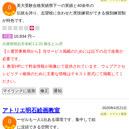
美大受験合格実績県下一の実績と40余年の
0
伝統を誇り、志望校に合わせた実技練習ができる個別練習制
が特色です。
月謝
10,834 円～
兵庫県明石市本町1-2-33 興生ビル3F
【☆運営事務局から】当サービス掲載のためには以下の点で改善が
必要です。
1. 教室HPにて料金情報が画像にて提供されています。ウェブアクセ
シビリティ確保のために主要な情報はテキスト形式にて掲載してく
ださい。
2020年4月21日
アトリエ明石絵画教室
絵画・イラスト教室
ーゼルも一人1台ある環境です、集中して絵
0
に没頭できる空間です。