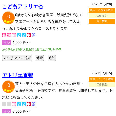
2025年5月20日
こどもアトリエ杏
絵画・イラスト教室
0歳からのお絵かき教室。絵画だけでなく
0
工作教室
立体アートもいろいろな体験をしてみよ
陶芸教室
う。親子で参加できるコースもあります!
月謝
4,000 円～
京都府京都市伏見区桃山与五郎町1-199
2022年7月15日
アトリエ京都
絵画・イラスト教室
芸大・美大受験を目指す人のための画塾・
0
工作教室
美術研究所・予備校です。児童画教室も開講しています。お
気軽に相談してください。
月謝
5,000 円～