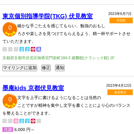
2023年6月7日
東京個別指導学院(TKG) 伏見教室
学習塾
確かな手ごたえを感じてもらい、勉強のおもし
0
ろさや楽しさを見つけてもらえるよう、精一杯サポートさせ
ていただきます。
京都府京都市伏見区御香宮門前町184-3 蔵響館(クラシック館) 1F
2023年4月12日
墨庵kids 京都伏見教室
書道教室
文字を上手に書けるようになることは当然の
0
ことですが精神を集中し文字を書くことにより心のバランス
を整えることができます。
月謝
6,000 円～