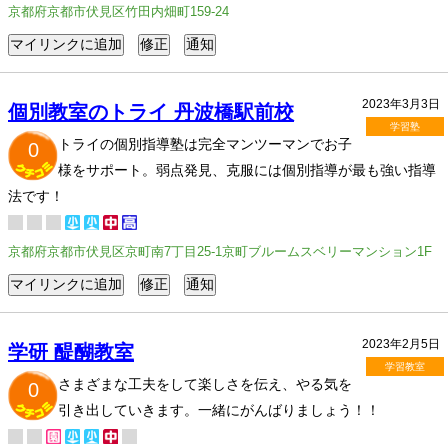
京都府京都市伏見区竹田内畑町159-24
2023年3月3日
個別教室のトライ 丹波橋駅前校
学習塾
トライの個別指導塾は完全マンツーマンでお子
0
様をサポート。弱点発見、克服には個別指導が最も強い指導
法です！
京都府京都市伏見区京町南7丁目25-1京町ブルームスベリーマンション1F
2023年2月5日
学研 醍醐教室
学習教室
さまざまな工夫をして楽しさを伝え、やる気を
0
引き出していきます。一緒にがんばりましょう！！