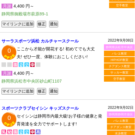
月謝
4,400 円～
空手教室
静岡県御殿場市萩原89-1
2022年9月08日
サーラスポーツ浜松 カルチャースクール
静岡県浜松市中央区
ここから才能が開花する! 初めてでも大丈
0
バレエ教室
夫! ぜひ一度、体験におこしください!
HIPHOP教室
チアダンス教室
月謝
4,400 円～
サッカー教室
空手教室
静岡県浜松市中央区砂山町1107
2022年9月02日
スポーツクラブセイシン キッズスクール
静岡県静岡市葵区
セイシンは静岡市内最大級!お子様の健康と発
0
バレエ教室
育発達を全力でサポートします!
チアダンス教室
水泳教室