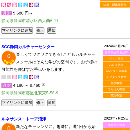
体操・新体操教室
月謝
9,680 円～
静岡県静岡市清水区西大曲6-17
2024年6月26日
SCC静岡カルチャーセンター
静岡県静岡市葵区
楽しくてワクワクできる! こどもカルチャー
0
ピアノ教室
スクールはそんな学びの空間です。お子様の
バレエ教室
可能性を伸ばすお手伝いをします。
JAZZダンス教室
チアダンス教室
空手教室
月謝
4,180 ～ 9,460 円
そろばん教室
静岡県静岡市葵区北安東5-56-9
英語教室
2023年7月25日
ルネサンス・トーア沼津
静岡県沼津市
新たなチャレンジに。趣味に。週1回から始
0