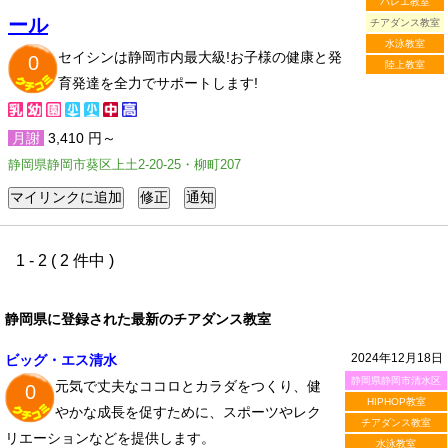
バレエ教室
ール
チアダンス教室
水泳教室
セイシンは静岡市内最大級!お子様の健康と発
0
陸上教室
育発達を全力でサポートします!
月謝
3,410 円～
静岡県静岡市葵区上土2-20-25・柳町207
1 - 2 ( 2 件中 )
静岡県に登録された最新のチアダンス教室
2024年12月18日
ビッグ・エス清水
静岡県静岡市清水区
元気で丈夫なココロとカラダをつくり、健
0
HIPHOP教室
やかな成長を促すために、スポーツやレク
チアダンス教室
リエーションなどを提供します。
水泳教室