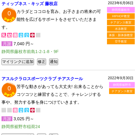
2023年6月06日
ティップネス・キッズ 藤枝店
静岡県藤枝市
カラダとココロを育み、お子さまの将来の可
0
HIPHOP教室
能性を広げるサポートをさせていただきま
チアダンス教室
す。
水泳教室
体操・新体操教室
空手教室
月謝
7,040 円～
静岡県藤枝市前島1-2-1-8・9F
2022年9月30日
アスルクラロスポーツクラブ チアスクール
静岡県裾野市
苦手な動きがあっても大丈夫! 出来ることから
0
チアダンス教室
コツコツと練習することで、チャレンジする
事や、努力する事を身につけていきます。
月謝
3,025 円～
静岡県裾野市稲荷24