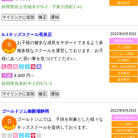
書道教室
静岡県富士市柚木370-3・宇東川西町1-41
2022年9月30日
A-1キッズスクール長泉店
静岡県長泉町
お子様の健全な成長をサポートできるよう多
0
バレエ教室
種多様なスクールを運営しております。お子
チアダンス教室
様にあった習い事を見つけてください。
水泳教室
体操・新体操教室
空手教室
月謝
4,400 円～
書道教室
静岡県長泉町中土狩571-3
2022年9月29日
ゴールドジム御殿場静岡
静岡県御殿場市
ゴールドジムでは、子供を対象とした様々な
0
バレエ教室
キッズスクールを提供しております。
HIPHOP教室
チアダンス教室