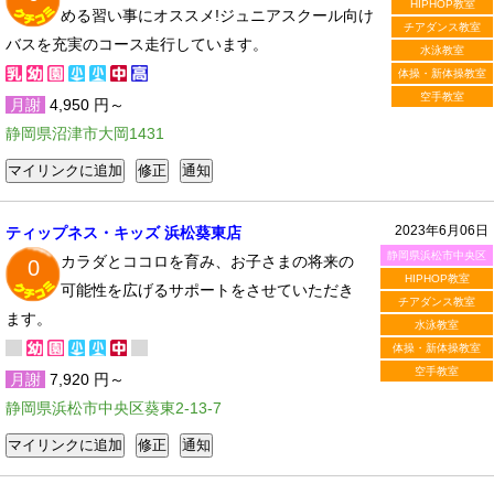
HIPHOP教室
める習い事にオススメ!ジュニアスクール向け
チアダンス教室
バスを充実のコース走行しています。
水泳教室
体操・新体操教室
空手教室
月謝
4,950 円～
静岡県沼津市大岡1431
2023年6月06日
ティップネス・キッズ 浜松葵東店
静岡県浜松市中央区
カラダとココロを育み、お子さまの将来の
0
HIPHOP教室
可能性を広げるサポートをさせていただき
チアダンス教室
ます。
水泳教室
体操・新体操教室
空手教室
月謝
7,920 円～
静岡県浜松市中央区葵東2-13-7