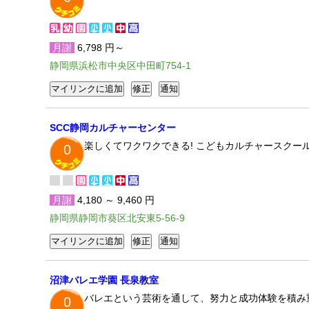
月謝
6,798 円～
静岡県浜松市中央区中田町754-1
SCC静岡カルチャーセンター
楽しくてワクワクできる! こどもカルチャースク
0
月謝
4,180 ～ 9,460 円
静岡県静岡市葵区北安東5-56-9
沼津バレエ学園 長泉教室
バレエという芸術を通して、努力と成功体験を積み
0