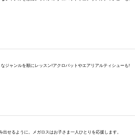
など様々なジャンルを順にレッスン!アクロバットやエアリアルティシューも!
み出せるように。メガロスはお子さま一人ひとりを応援します。