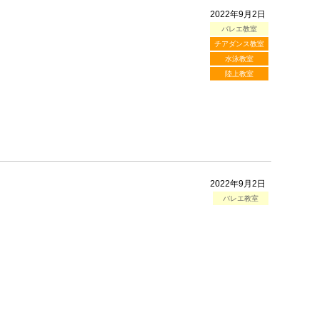
2022年9月2日
バレエ教室
チアダンス教室
水泳教室
陸上教室
2022年9月2日
バレエ教室