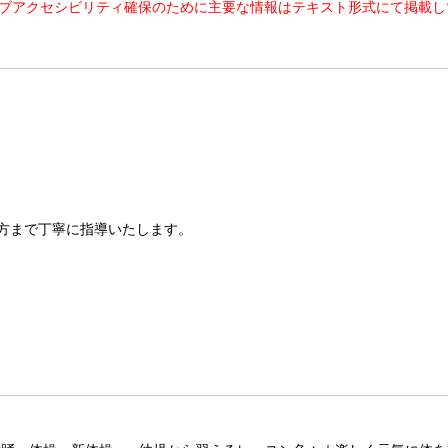
ウェブアクセシビリティ確保のために主要な情報はテキスト形式にて掲載
方まで丁寧に指導いたします。