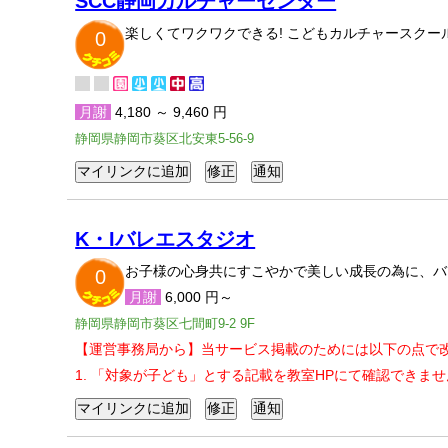
SCC静岡カルチャーセンター
楽しくてワクワクできる! こどもカルチャースク
0
月謝
4,180 ～ 9,460 円
静岡県静岡市葵区北安東5-56-9
K・Iバレエスタジオ
お子様の心身共にすこやかで美しい成長の為に、バ
0
月謝
6,000 円～
静岡県静岡市葵区七間町9-2 9F
【運営事務局から】当サービス掲載のためには以下の点で
1. 「対象が子ども」とする記載を教室HPにて確認できま