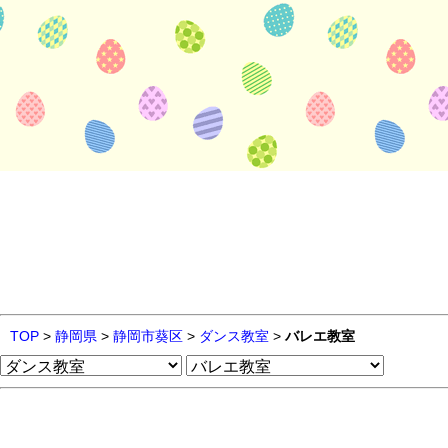
TOP
>
静岡県
>
静岡市葵区
>
ダンス教室
>
バレエ教室