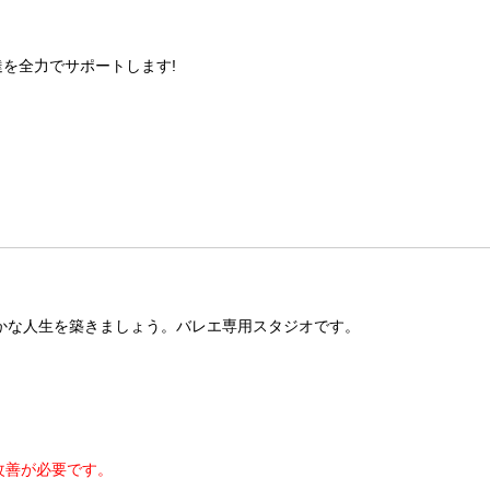
を全力でサポートします!
かな人生を築きましょう。バレエ専用スタジオです。
改善が必要です。