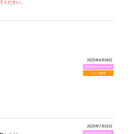
してください。
2025年9月09日
静岡県浜松市中央区
バレエ教室
2025年7月02日
静岡県静岡市駿河区