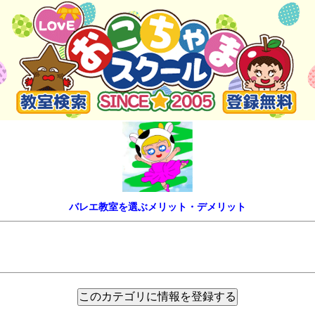
バレエ教室を選ぶメリット・デメリット