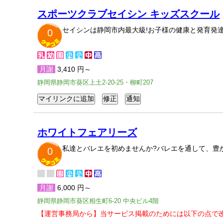
スポーツクラブセイシン キッズスクール
セイシンは静岡市内最大級!お子様の健康と発育発達
0
月謝
3,410 円～
静岡県静岡市葵区上土2-20-25・柳町207
ホワイトフェアリーズ
私達とバレエを初めませんか?バレエを通して、豊
0
月謝
6,000 円～
静岡県静岡市葵区相生町6-20 中央ビル4階
【運営事務局から】当サービス掲載のためには以下の点で