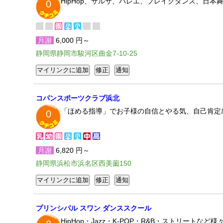
HipHop、サルサ、バレエ、ブレイクダンス、日本
0
月謝
6,000 円～
静岡県静岡市駿河区曲金7-10-25
コパンスポーツクラブ浜北
「ほめる指導」でお子様の自信とやる気、自己肯定
0
月謝
6,820 円～
静岡県浜松市浜名区西美薗150
プリンシパル スワン ダンススクール
HipHop・Jazz・K-POP・R&B・ストリート