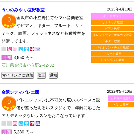
2025年4月10日
うつのみや 小立野教室
石川県金沢市
金沢市の小立野にてヤマハ音楽教室
0
リトミック教室
やピアノ、ギター、フルート、リト
ピアノ教室
ミック、絵画、フィットネスなど各種教室を
エレクトーン・オルガン教室
開講してます。
ギター教室
バイオリン・チェロ教室
フルート教室
月謝
3,850 円～
トランペット教室
石川県金沢市小立野2-42-32
2022年5月10日
金沢シティバレエ団
石川県中能登町
バレエレッスンに不可欠な広いスペースと設
0
バレエ教室
備が整った明るいスタジオで、年齢に応じた
アカデミックなレッスンをおこなっています
月謝
5,280 円～