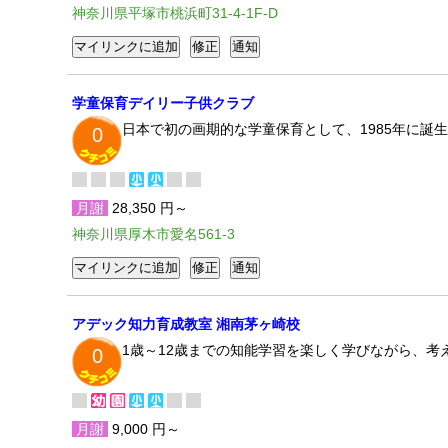
神奈川県平塚市桃浜町31-4-1F-D
学童保育デイリー子供クラブ
日本で初の画期的な学童保育として、1985年に誕
0
月謝
28,350 円～
神奈川県厚木市愛名561-3
アデック知力育成教室 湘南茅ヶ崎校
1歳～12歳までの知能学習を楽しく学びながら、考
0
月謝
9,000 円～