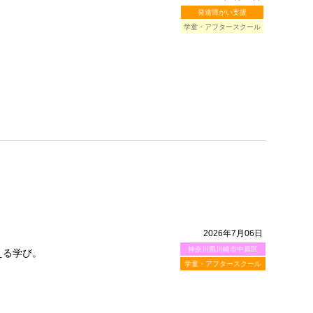
発達障がい支援
学童・アフタースクール
2026年7月06日
神奈川県川崎市中原区
える学び。
学童・アフタースクール