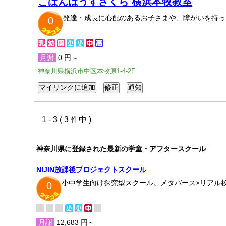
こぱんはうすさくら 横浜本牧教室
発達・成長に心配のあるお子さまや、障がいを持っ
0
月謝
0 円～
神奈川県横浜市中区本牧原1-4-2F
1 - 3 ( 3 件中 )
神奈川県に登録された最新の学童・アフタースクール
NIJIN放課後プロジェクトスクール
小中学生向け探究型スクール。メタバース×リアル
0
月謝
12,683 円～