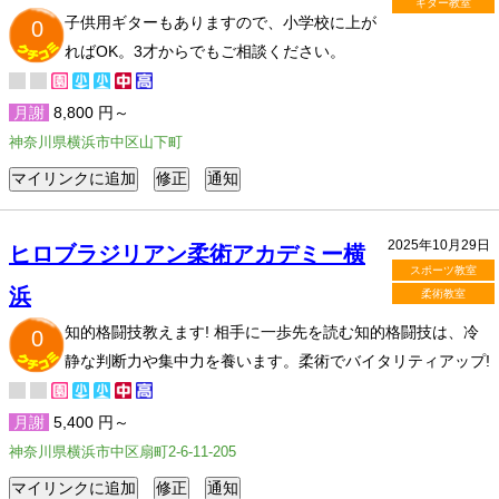
ギター教室
子供用ギターもありますので、小学校に上が
0
ればOK。3才からでもご相談ください。
月謝
8,800 円～
神奈川県横浜市中区山下町
2025年10月29日
ヒロブラジリアン柔術アカデミー横
スポーツ教室
浜
柔術教室
知的格闘技教えます! 相手に一歩先を読む知的格闘技は、冷
0
静な判断力や集中力を養います。柔術でバイタリティアップ!
月謝
5,400 円～
神奈川県横浜市中区扇町2-6-11-205