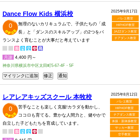
2025年9月17日
Dance Flow Kids 横浜校
バレエ教室
無理のないカリキュラムで、子供たちの「成
0
HIPHOP教室
長」と「ダンスのスキルアップ」の2つをバ
JAZZダンス教室
チアダンス教室
ランスよく育むことが大事だと考えています
月謝
4,400 円～
神奈川県横浜市中区太田町5-67-4F・5F
2025年8月12日
レアレアキッズスクール 本牧校
バレエ教室
苦手なことも楽しく克服!カラダを動かし、
0
HIPHOP教室
ココロも育てる。豊かな人間力と、健やかで
チアダンス教室
体操・新体操教室
自立した子どもたちを育成しています。
サッカー教室
空手教室