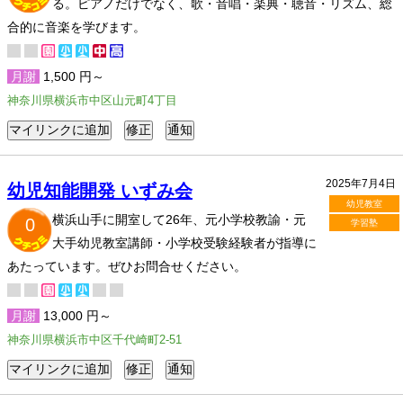
る。ピアノだけでなく、歌・音唱・楽典・聴音・リズム、総
合的に音楽を学びます。
月謝
1,500 円～
神奈川県横浜市中区山元町4丁目
2025年7月4日
幼児知能開発 いずみ会
幼児教室
横浜山手に開室して26年、元小学校教諭・元
0
学習塾
大手幼児教室講師・小学校受験経験者が指導に
あたっています。ぜひお問合せください。
月謝
13,000 円～
神奈川県横浜市中区千代崎町2-51