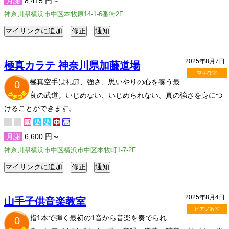
月謝
8,415 円～
神奈川県横浜市中区本牧原14-1-6番街2F
2025年8月7日
極真カラテ 神奈川県加藤道場
空手教室
極真空手は礼節、強さ、思いやりの心を養う最
0
良の武道。いじめない、いじめられない、真の強さを身につ
けることができます。
月謝
6,600 円～
神奈川県横浜市中区横浜市中区本牧町1-7-2F
2025年8月4日
山手子供音楽教室
ピアノ教室
指1本で弾く最初の1音から音楽を奏でられ
0