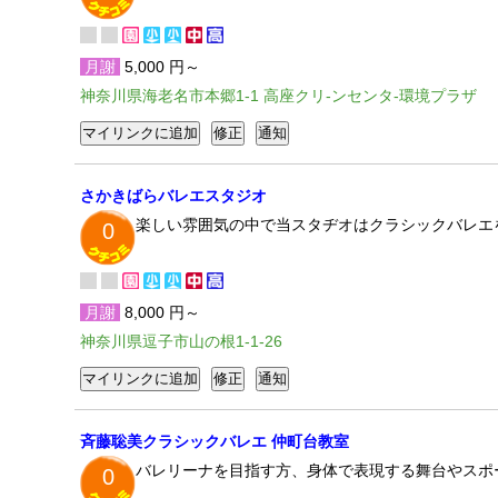
月謝
5,000 円～
神奈川県海老名市本郷1-1 高座クリ-ンセンタ-環境プラザ
さかきばらバレエスタジオ
楽しい雰囲気の中で当スタヂオはクラシックバレエ
0
月謝
8,000 円～
神奈川県逗子市山の根1-1-26
斉藤聡美クラシックバレエ 仲町台教室
バレリーナを目指す方、身体で表現する舞台やスポ
0