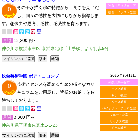
神奈川県横浜市中区
その子が描く絵の特徴から、良さを見いだ
0
絵画・イラスト教室
し、個々の感性を大切にしながら指導しま
す。想像力や思考、感性、感受性を育みます。
月謝
13,200 円～
神奈川県横浜市中区 京浜東北線「山手駅」より徒歩5分
2025年9月12日
総合芸術学園 ボア・コロンブ
神奈川県平塚市
技術とセンスを高めるための様々なカリ
0
ピアノ教室
キュラムをご用意し、皆様のお越しをお
ギター教室
待ちしております。
ベース教室
バイオリン・チェロ教室
フルート教室
月謝
3,300 円～
サックス教室
神奈川県平塚市東真土1-1-23
ドラム教室