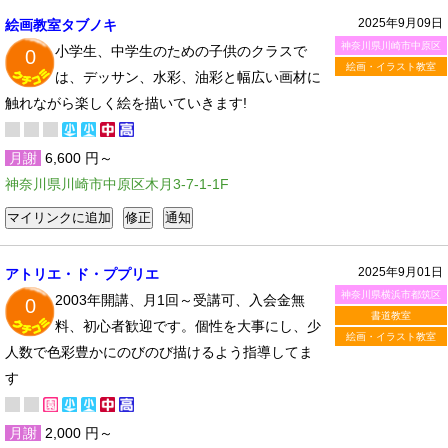
2025年9月09日
絵画教室タブノキ
神奈川県川崎市中原区
小学生、中学生のための子供のクラスで
0
絵画・イラスト教室
は、デッサン、水彩、油彩と幅広い画材に
触れながら楽しく絵を描いていきます!
月謝
6,600 円～
神奈川県川崎市中原区木月3-7-1-1F
2025年9月01日
アトリエ・ド・ププリエ
神奈川県横浜市都筑区
2003年開講、月1回～受講可、入会金無
0
書道教室
料、初心者歓迎です。個性を大事にし、少
絵画・イラスト教室
人数で色彩豊かにのびのび描けるよう指導してま
す
月謝
2,000 円～