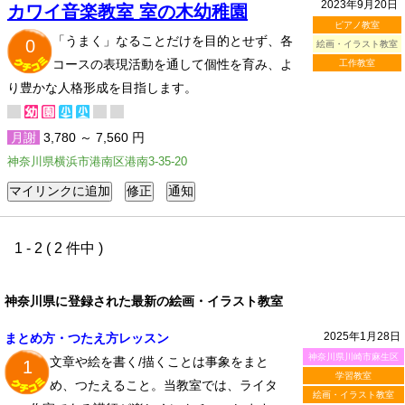
2023年9月20日
カワイ音楽教室 室の木幼稚園
ピアノ教室
「うまく」なることだけを目的とせず、各
0
絵画・イラスト教室
コースの表現活動を通して個性を育み、よ
工作教室
り豊かな人格形成を目指します。
月謝
3,780 ～ 7,560 円
神奈川県横浜市港南区港南3-35-20
1 - 2 ( 2 件中 )
神奈川県に登録された最新の絵画・イラスト教室
2025年1月28日
まとめ方・つたえ方レッスン
神奈川県川崎市麻生区
文章や絵を書く/描くことは事象をまと
1
学習教室
め、つたえること。当教室では、ライタ
絵画・イラスト教室