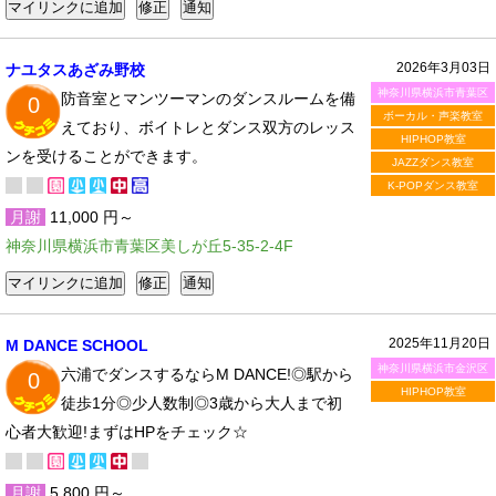
2026年3月03日
ナユタスあざみ野校
神奈川県横浜市青葉区
防音室とマンツーマンのダンスルームを備
0
ボーカル・声楽教室
えており、ボイトレとダンス双方のレッス
HIPHOP教室
ンを受けることができます。
JAZZダンス教室
K-POPダンス教室
月謝
11,000 円～
神奈川県横浜市青葉区美しが丘5-35-2-4F
2025年11月20日
M DANCE SCHOOL
神奈川県横浜市金沢区
六浦でダンスするならM DANCE!◎駅から
0
HIPHOP教室
徒歩1分◎少人数制◎3歳から大人まで初
心者大歓迎!まずはHPをチェック☆
月謝
5,800 円～