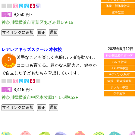
体操・新体操教室
空手教室
月謝
9,350 円～
神奈川県横浜市青葉区あざみ野1-9-15
2025年8月12日
レアレアキッズスクール 本牧校
神奈川県横浜市中区
苦手なことも楽しく克服!カラダを動かし、
0
バレエ教室
ココロも育てる。豊かな人間力と、健やか
HIPHOP教室
で自立した子どもたちを育成しています。
チアダンス教室
体操・新体操教室
サッカー教室
月謝
8,415 円～
空手教室
神奈川県横浜市中区本牧原14-1-6番街2F