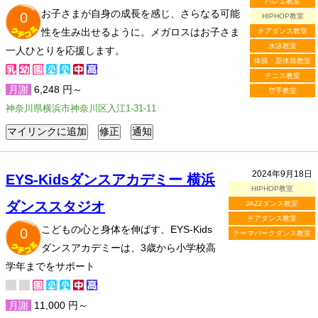
バレエ教室
お子さまが自身の成長を感じ、さらなる可能
0
HIPHOP教室
性を生み出せるように。メガロスはお子さま
チアダンス教室
水泳教室
一人ひとりを応援します。
体操・新体操教室
テニス教室
月謝
6,248 円～
空手教室
神奈川県横浜市神奈川区入江1-31-11
2024年9月18日
EYS-Kidsダンスアカデミー 横浜
HIPHOP教室
ダンススタジオ
JAZZダンス教室
チアダンス教室
こどもの心と身体を伸ばす、EYS-Kids
0
テーマパークダンス教室
ダンスアカデミーは、3歳から小学校高
学年までをサポート
月謝
11,000 円～