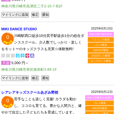
神奈川県川崎市高津区二子2-15-7-B1F
2025年8月13日
MIKI DANCE STUDIO
神奈川県川崎市幸区
川崎駅西口徒歩10分尻手駅徒歩1分の総合ダ
0
リトミック教室
ンススクール。少人数でしっかり・楽しく
バレエ教室
をモットーのキッズクラスも充実☆体験無料!
HIPHOP教室
JAZZダンス教室
タップダンス教室
月謝
5,000 円～
神奈川県川崎市幸区南幸町3-89-1F
2025年8月12日
レアレアキッズスクールあざみ野校
神奈川県横浜市青葉区
苦手なことも楽しく克服! カラダを動か
0
バレエ教室
し、ココロも育てる。豊かな人間力と、健
HIPHOP教室
やかで自立した子どもたちを育成しています。
チアダンス教室