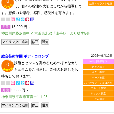
0
絵画・イラスト教室
し、個々の感性を大切にしながら指導しま
す。想像力や思考、感性、感受性を育みます。
月謝
13,200 円～
神奈川県横浜市中区 京浜東北線「山手駅」より徒歩5分
2025年9月12日
総合芸術学園 ボア・コロンブ
神奈川県平塚市
技術とセンスを高めるための様々なカリ
0
ピアノ教室
キュラムをご用意し、皆様のお越しをお
ギター教室
待ちしております。
ベース教室
バイオリン・チェロ教室
フルート教室
月謝
3,300 円～
サックス教室
神奈川県平塚市東真土1-1-23
ドラム教室