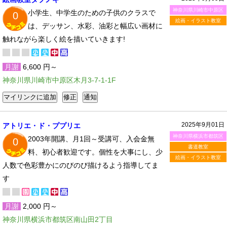
神奈川県川崎市中原区
小学生、中学生のための子供のクラスで
0
絵画・イラスト教室
は、デッサン、水彩、油彩と幅広い画材に
触れながら楽しく絵を描いていきます!
月謝
6,600 円～
神奈川県川崎市中原区木月3-7-1-1F
2025年9月01日
アトリエ・ド・ププリエ
神奈川県横浜市都筑区
2003年開講、月1回～受講可、入会金無
0
書道教室
料、初心者歓迎です。個性を大事にし、少
絵画・イラスト教室
人数で色彩豊かにのびのび描けるよう指導してま
す
月謝
2,000 円～
神奈川県横浜市都筑区南山田2丁目