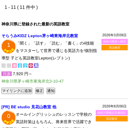
1 - 11 ( 11 件中 )
神奈川県に登録された最新の英語教室
2026年3月09日
そらうみKIDZ Lepton茅ヶ崎東海岸北教室
神奈川県茅ヶ崎市
「聞く」「話す」「読む」「書く」の4技能
1
英語教室
をマスターして世界で通じる英語力を!個別指
導型 子ども英語教室Lepton(レプトン)
月謝
7,920 円～
神奈川県茅ヶ崎市東海岸北3-10-47
2026年8月06日
[PR] BE studio 見花山教室 他
神奈川県横浜市都筑区
オールイングリッシュのレッスンで学校の
0
英語教室
英語対策はもちろん、将来世界で活躍でき