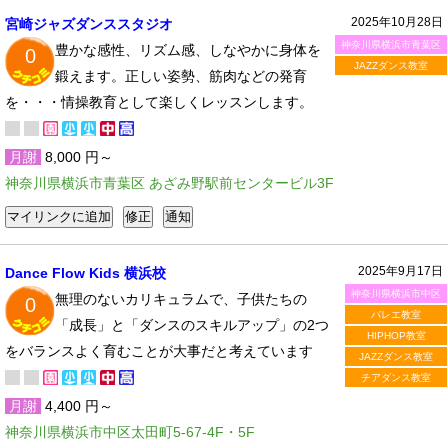
2025年10月28日
宮崎ジャズダンススタジオ
神奈川県横浜市青葉区
豊かな感性、リズム感、しなやかに身体を
0
JAZZダンス教室
鍛えます。正しい姿勢、筋肉などの発育
を・・・情操教育として楽しくレッスンします。
月謝
8,000 円～
神奈川県横浜市青葉区 あざみ野駅前センタービル3F
2025年9月17日
Dance Flow Kids 横浜校
神奈川県横浜市中区
無理のないカリキュラムで、子供たちの
0
バレエ教室
「成長」と「ダンスのスキルアップ」の2つ
HIPHOP教室
をバランスよく育むことが大事だと考えています
JAZZダンス教室
チアダンス教室
月謝
4,400 円～
神奈川県横浜市中区太田町5-67-4F・5F