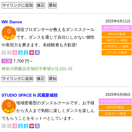
2025年9月11日
WK Dance
神奈川県横浜市旭区
現役プロダンサーが教えるダンススクール
0
HIPHOP教室
です。ダンスを通じて自分にしかない個性
JAZZダンス教室
や表現力を磨きます。未経験者も大歓迎!
K-POPダンス教室
チアダンス教室
月謝
7,700 円～
神奈川県横浜市旭区中希望が丘101-15
2025年9月08日
STUDIO SPACE N 武蔵新城校
神奈川県川崎市中原区
地域密着型のダンスルクールです。お子様
0
HIPHOP教室
から大人まで気軽に楽しくダンスを楽しん
JAZZダンス教室
でもらうことをモットーとしています。