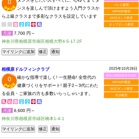
ダンスをしたい人すべてに、心ゆくまでダ
0
バレエ教室
ンスを楽しんで頂けますよう入門クラスか
HIPHOP教室
ら上級クラスまで多彩なクラスを設定しています
JAZZダンス教室
タップダンス教室
月謝
7,700 円～
神奈川県相模原市南区相模大野4-5-17-2F
2025年10月28日
相模原ドルフィンクラブ
神奈川県相模原市緑区
確かな指導で楽しく! 一生懸命! 全世代の
0
HIPHOP教室
健康づくりをサポート! 親子2～3代にわた
JAZZダンス教室
る会員・ご家族の方も多数いらっしゃいます。
水泳教室
月謝
6,600 円～
神奈川県相模原市緑区橋本1-4-1