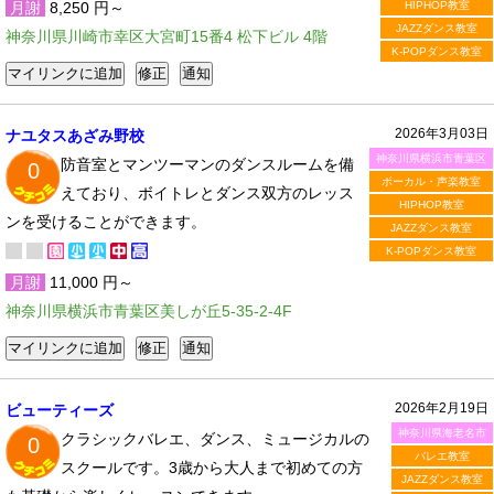
月謝
8,250 円～
HIPHOP教室
JAZZダンス教室
神奈川県川崎市幸区大宮町15番4 松下ビル 4階
K-POPダンス教室
2026年3月03日
ナユタスあざみ野校
神奈川県横浜市青葉区
防音室とマンツーマンのダンスルームを備
0
ボーカル・声楽教室
えており、ボイトレとダンス双方のレッス
HIPHOP教室
ンを受けることができます。
JAZZダンス教室
K-POPダンス教室
月謝
11,000 円～
神奈川県横浜市青葉区美しが丘5-35-2-4F
2026年2月19日
ビューティーズ
神奈川県海老名市
クラシックバレエ、ダンス、ミュージカルの
0
バレエ教室
スクールです。3歳から大人まで初めての方
JAZZダンス教室