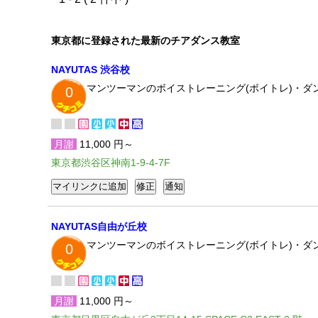
東京都に登録された最新のチアダンス教室
NAYUTAS 渋谷校
マンツーマンのボイストレーニング(ボイトレ)・ダ
0
月謝
11,000 円～
東京都渋谷区神南1-9-4-7F
NAYUTAS自由が丘校
マンツーマンのボイストレーニング(ボイトレ)・ダ
0
月謝
11,000 円～