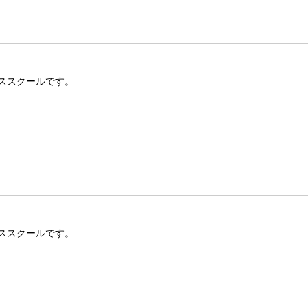
ススクールです。
ススクールです。