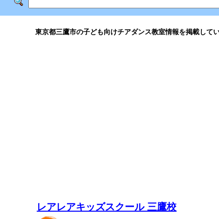
東京都三鷹市の子ども向けチアダンス教室情報を掲載して
レアレアキッズスクール 三鷹校