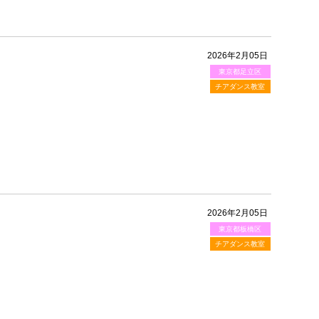
2026年2月05日
東京都足立区
チアダンス教室
2026年2月05日
東京都板橋区
チアダンス教室