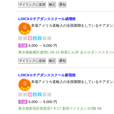
LOICX☆チアダンススクール成増校
本場アメリカ直輸入の全国展開をしているチアダン
0
月謝
6,000 ～ 9,000 円
東京都板橋区成増1-28-15 林屋ビル3F ありがダンススタジ
LOICX☆チアダンススクール新宿校
本場アメリカ直輸入の全国展開をしているチアダン
0
月謝
6,000 ～ 9,000 円
東京都新宿区西新宿7-9-17 新宿マイスタジオ5階 5B