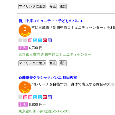
新川中原コミュニティ・⼦どものバレエ
主に三鷹市「新川中原コミュニティセンター」を利
3
月謝
4,700 円～
東京都三鷹市 新川中原コミュニティセンター
斉藤聡美クラシックバレエ 町田教室
バレリーナを目指す方、身体で表現する舞台やスポ
0
月謝
6,800 円～
東京都町田市南成瀬1-2-1-1-103