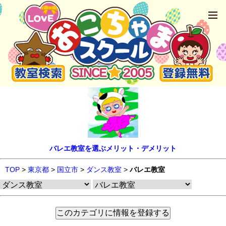
バレエ教室を選ぶメリット・デメリット
TOP
>
東京都
>
国立市
>
ダンス教室
>
バレエ教室