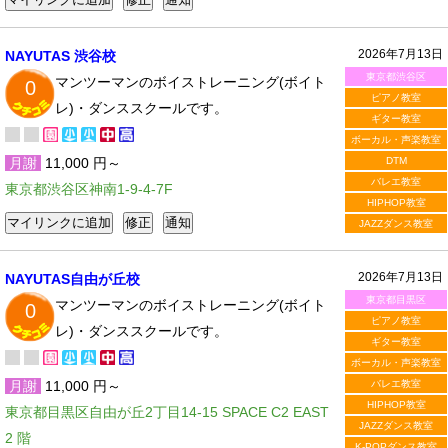
2026年7月13日
NAYUTAS 渋谷校
東京都渋谷区
マンツーマンのボイストレーニング(ボイト
0
ピアノ教室
レ)・ダンススクールです。
ギター教室
ボーカル・声楽教室
月謝
11,000 円～
DTM
バレエ教室
東京都渋谷区神南1-9-4-7F
HIPHOP教室
JAZZダンス教室
2026年7月13日
NAYUTAS自由が丘校
東京都目黒区
マンツーマンのボイストレーニング(ボイト
0
ピアノ教室
レ)・ダンススクールです。
ギター教室
ボーカル・声楽教室
月謝
11,000 円～
バレエ教室
HIPHOP教室
東京都目黒区自由が丘2丁目14-15 SPACE C2 EAST
JAZZダンス教室
2 階
K-POPダンス教室