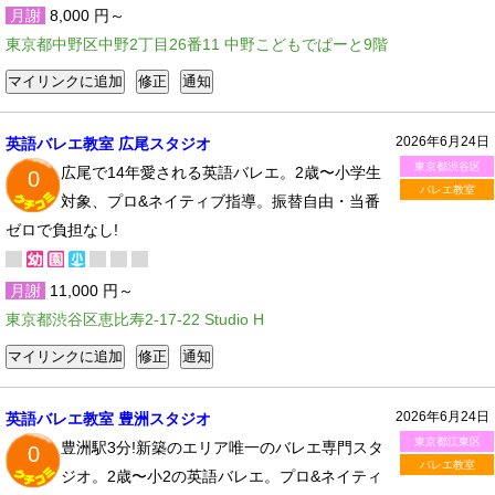
月謝
8,000 円～
東京都中野区中野2丁目26番11 中野こどもでぱーと9階
2026年6月24日
英語バレエ教室 広尾スタジオ
東京都渋谷区
広尾で14年愛される英語バレエ。2歳〜小学生
0
バレエ教室
対象、プロ&ネイティブ指導。振替自由・当番
ゼロで負担なし!
月謝
11,000 円～
東京都渋谷区恵比寿2-17-22 Studio H
2026年6月24日
英語バレエ教室 豊洲スタジオ
東京都江東区
豊洲駅3分!新築のエリア唯一のバレエ専門スタ
0
バレエ教室
ジオ。2歳〜小2の英語バレエ。プロ&ネイティ