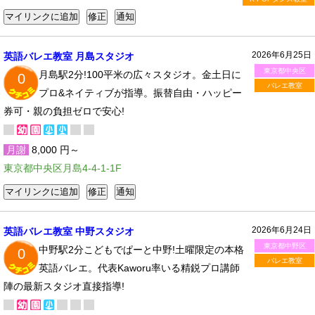
2026年6月25日
英語バレエ教室 月島スタジオ
東京都中央区
月島駅2分!100平米の広々スタジオ。金土日に
0
バレエ教室
プロ&ネイティブが指導。振替自由・ハッピー
券可・親の負担ゼロで安心!
月謝
8,000 円～
東京都中央区月島4-4-1-1F
2026年6月24日
英語バレエ教室 中野スタジオ
東京都中野区
中野駅2分こどもでぱーと中野!土曜限定の本格
0
バレエ教室
英語バレエ。代表Kaworu率いる精鋭プロ講師
陣の最新スタジオ直接指導!