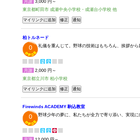
月謝
3,000 円～
東京都町田市 成瀬中央小学校・成瀬台小学校 他
柏トルネード
礼儀を重んじて。野球の技術はもちろん、挨拶から
0
月謝
2,000 円～
東京都立川市 柏小学校
Firewinds ACADEMY 駒込教室
野球少年の夢に、私たちが全力で寄り添い、実現に
0
月謝
12,000 円～