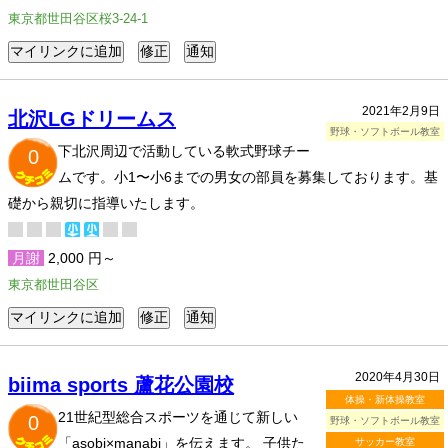
東京都世田谷区桜3-24-1
2021年2月9日
北沢LGドリームス
野球・ソフトボール教室
下北沢周辺で活動している軟式野球チー
0
ムです。小1〜小6までの男女の部員を募集しております。基
礎から親切に指導いたします。
月謝
2,000 円～
東京都世田谷区
2020年4月30日
biima sports 蘆花公園校
体操・新体操教室
21世紀型総合スポーツを通じて新しい
0
野球・ソフトボール教室
「asobi×manabi」を伝えます。 子供た
サッカー教室