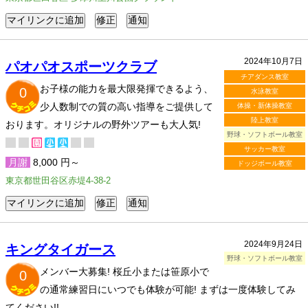
2024年10月7日
パオパオスポーツクラブ
チアダンス教室
お子様の能力を最大限発揮できるよう、
0
水泳教室
少人数制での質の高い指導をご提供して
体操・新体操教室
陸上教室
おります。オリジナルの野外ツアーも大人気!
野球・ソフトボール教室
サッカー教室
月謝
8,000 円～
ドッジボール教室
東京都世田谷区赤堤4-38-2
2024年9月24日
キングタイガース
野球・ソフトボール教室
メンバー大募集! 桜丘小または笹原小で
0
の通常練習日にいつでも体験が可能! まずは一度体験してみ
てください!!