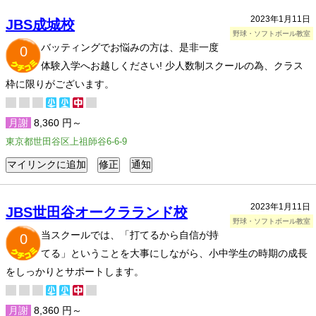
2023年1月11日
JBS成城校
野球・ソフトボール教室
バッティングでお悩みの方は、是非一度
0
体験入学へお越しください! 少人数制スクールの為、クラス
枠に限りがございます。
月謝
8,360 円～
東京都世田谷区上祖師谷6-6-9
2023年1月11日
JBS世田谷オークラランド校
野球・ソフトボール教室
当スクールでは、「打てるから自信が持
0
てる」ということを大事にしながら、小中学生の時期の成長
をしっかりとサポートします。
月謝
8,360 円～