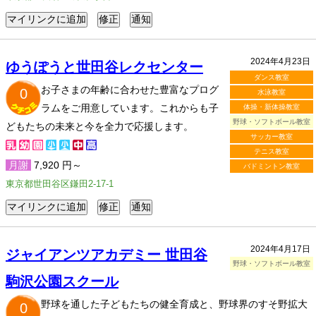
2024年4月23日
ゆうぽうと世田谷レクセンター
ダンス教室
お子さまの年齢に合わせた豊富なプログ
0
水泳教室
ラムをご用意しています。これからも子
体操・新体操教室
野球・ソフトボール教室
どもたちの未来と今を全力で応援します。
サッカー教室
テニス教室
月謝
7,920 円～
バドミントン教室
東京都世田谷区鎌田2-17-1
2024年4月17日
ジャイアンツアカデミー 世田谷
野球・ソフトボール教室
駒沢公園スクール
野球を通した子どもたちの健全育成と、野球界のすそ野拡大
0