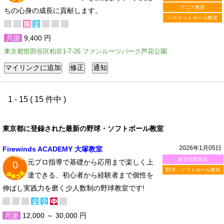
テニス教室
ちの心身の成長に貢献します。
バスケットボール教室
月謝
9,400 円
東京都世田谷区粕谷1-7-26 ファンルーツパーク芦花公園
1 - 15 ( 15 件中 )
東京都に登録された最新の野球・ソフトボール教室
2026年1月05日
Firewinds ACADEMY 大塚教室
東京都豊島区
元プロ指導で基礎から応用まで楽しく上
0
野球・ソフトボール教室
達できる、初心者から経験者まで個性を
伸ばし実践力を磨く少人数制の野球教室です!
月謝
12,000 ～ 30,000 円