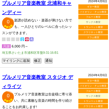
2024年4月6日
プルメリア音楽教室 北浦和キャ
ギター教室
ンディー
バイオリン・チェロ教室
フルート教室
楽譜が読めない・楽器が弾けない方で
0
サックス教室
も、一人ひとりのレベルに合ったレッ
トランペット教室
スンができます。
クラリネット教室
ドラム教室
月謝
6,000 円～
埼玉県さいたま市浦和区常盤9-31-16-B1
2024年4月6日
プルメリア音楽教室 スタジオ デ
ギター教室
ィライツ
バイオリン・チェロ教室
フルート教室
プルメリア音楽教室は生徒様に寄り添
0
サックス教室
い、共に素敵な音楽の時間を作り続け
トランペット教室
ることをお約束します!
クラリネット教室