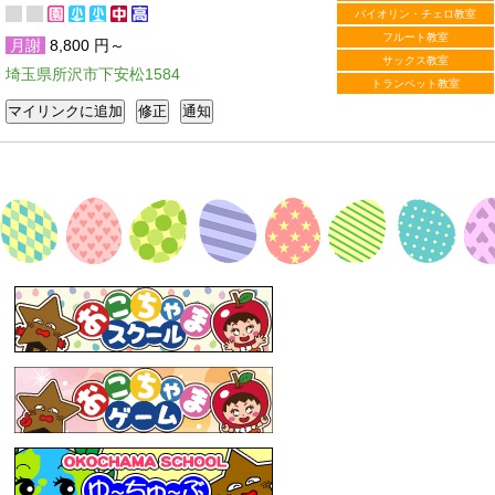
バイオリン・チェロ教室
フルート教室
月謝
8,800 円～
サックス教室
埼玉県所沢市下安松1584
トランペット教室