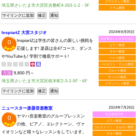
クラリネット教室
埼玉県さいたま市大宮区吉敷町4-263-1-2・3F
ドラム教室
2024年9月05日
InspiartZ 大宮スタジオ
埼玉県さいたま市大宮区
InspiartZは学生の皆さんの新しい挑戦を
0
ピアノ教室
応援します! 楽器は全47コース、ダンス
ギター教室
やYouTubeも! 学割で徹底サポート!
ベース教室
バイオリン・チェロ教室
フルート教室
月謝
9,800 円～
サックス教室
埼玉県さいたま市大宮区桜木町2-3-2-5F・6F
トランペット教室
2024年7月26日
ニュースター楽器音楽教室
埼玉県所沢市
ヤマハ音楽教室のグループレッスン
0
ピアノ教室
の他、ピアノ、エレクトーン、ヴァ
エレクトーン・オルガン教室
イオリンなど様々なレッスンをしています。
ギター教室