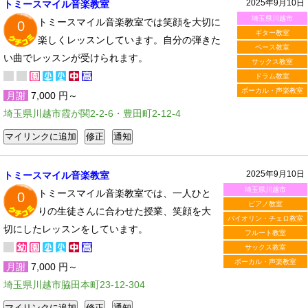
2025年9月10日
トミースマイル音楽教室
埼玉県川越市
トミースマイル音楽教室では笑顔を大切に
0
ギター教室
楽しくレッスンしています。自分の弾きた
ベース教室
い曲でレッスンが受けられます。
サックス教室
ドラム教室
ボーカル・声楽教室
月謝
7,000 円～
埼玉県川越市霞が関2-2-6・豊田町2-12-4
2025年9月10日
トミースマイル音楽教室
埼玉県川越市
トミースマイル音楽教室では、一人ひと
0
ピアノ教室
りの生徒さんに合わせた授業、笑顔を大
バイオリン・チェロ教室
切にしたレッスンをしています。
フルート教室
サックス教室
ボーカル・声楽教室
月謝
7,000 円～
埼玉県川越市脇田本町23-12-304