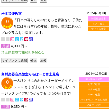
2025年8月13日
松本音楽教室
埼玉県越谷市
「日々の暮らしの中にもっと音楽を!」子供た
0
ピアノ教室
ちにはそれぞれの年齢、性格、環境にあった
サックス教室
プログラムをご提案します。
月謝
4,000 円～
埼玉県越谷市相模町6-551-1
2024年12月03日
島村楽器音楽教室ららぽーと富士見店
埼玉県富士見市
一人ひとりに合わせたオーダーメイドレ
0
ピアノ教室
ッスン!さまざまなイベントで楽しむミュ
ギター教室
ージックライフ!いつからでもはじめられます!
ベース教室
バイオリン・チェロ教室
フルート教室
月謝
9,350 円～