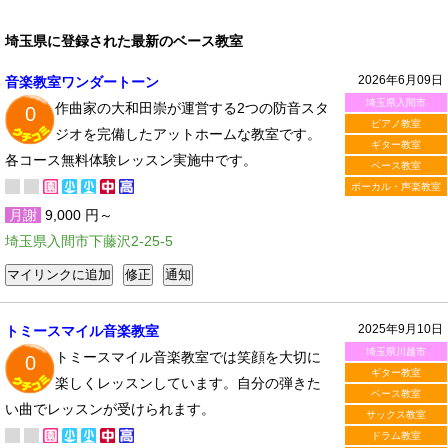
埼玉県に登録された最新のベース教室
2026年6月09日
音楽教室ワンダートーン
埼玉県入間市
作曲家の大和田崇が運営する2つの防音スタ
0
ピアノ教室
ジオを完備したアットホームな教室です。
ギター教室
各コース無料体験レッスン実施中です。
ベース教室
ボーカル・声楽教室
月謝
9,000 円～
埼玉県入間市下藤沢2-25-5
2025年9月10日
トミースマイル音楽教室
埼玉県川越市
トミースマイル音楽教室では笑顔を大切に
0
ギター教室
楽しくレッスンしています。自分の弾きた
ベース教室
い曲でレッスンが受けられます。
サックス教室
ドラム教室