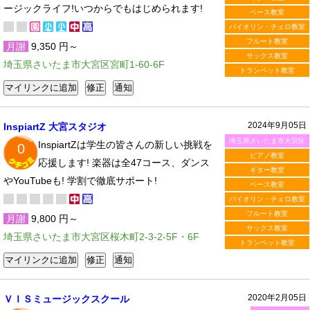
ージックライフ!いつからでもはじめられます!
ベース教室
バイオリン・チェロ教室
フルート教室
月謝
9,350 円～
サックス教室
埼玉県さいたま市大宮区宮町1-60-6F
トランペット教室
2024年9月05日
InspiartZ 大宮スタジオ
埼玉県さいたま市大宮区
InspiartZは学生の皆さんの新しい挑戦を
0
ピアノ教室
応援します! 楽器は全47コース、ダンス
ギター教室
やYouTubeも! 学割で徹底サポート!
ベース教室
バイオリン・チェロ教室
フルート教室
月謝
9,800 円～
サックス教室
埼玉県さいたま市大宮区桜木町2-3-2-5F・6F
トランペット教室
2020年2月05日
ＶＩＳミュージックスクール